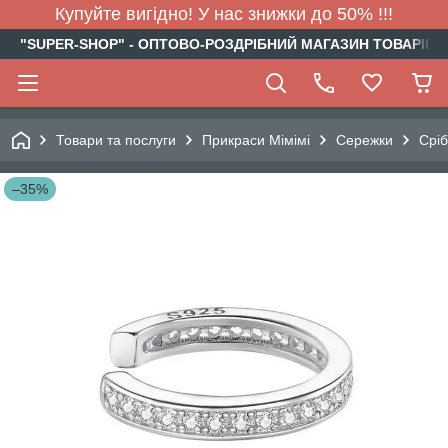
Купуйте вигідно! У нас знижки до 50% !!!
"SUPER-SHOP" - ОПТОВО-РОЗДРІБНИЙ МАГАЗИН ТОВАРІВ Д
Товари та послуги
Прикраси Мімімі
Сережки
Сріб
–35%