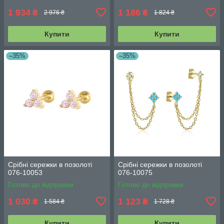
1 934
1 186
₴
₴
2 976 ₴
1 824 ₴
Купити
Купити
–35%
–35%
Срібні сережки в позолоті
Срібні сережки в позолоті
076-10053
076-10075
Готово до відправки
Готово до відправки
1 030
1 123
₴
₴
1 584 ₴
1 728 ₴
Купити
Купити