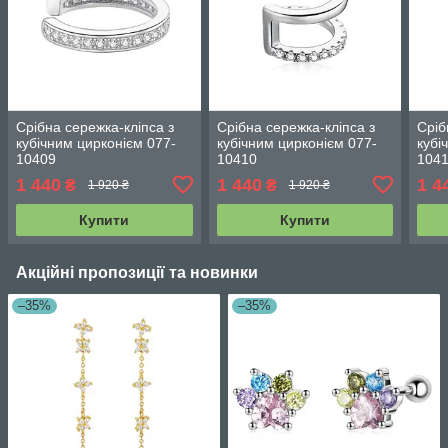
Срібна сережка-кліпса з
Срібна сережка-кліпса з
Сріб
кубічним цирконієм 077-
кубічним цирконієм 077-
кубі
10409
10410
104
1 440
1 440
1 4
₴
₴
1 920 ₴
1 920 ₴
Купити
Купити
Акційні пропозиції та новинки
–35%
–35%