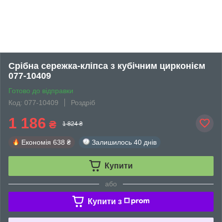
Срібна сережка-кліпса з кубічним цирконієм
077-10409
Готово до відправки
Код: 077-10409
Роздріб
1 186
₴
1 824 ₴
Економія
638 ₴
Залишилось
40 днів
Купити
або
Купити з