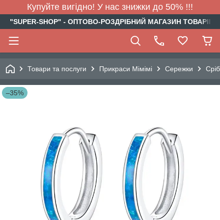
Купуйте вигідно! У нас знижки до 50% !!!
"SUPER-SHOP" - ОПТОВО-РОЗДРІБНИЙ МАГАЗИН ТОВАРІВ Д
Товари та послуги
Прикраси Мімімі
Сережки
Сріб
–35%