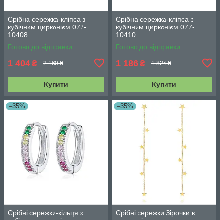
Срібна сережка-кліпса з
Срібна сережка-кліпса з
кубічним цирконієм 077-
кубічним цирконієм 077-
10408
10410
Готово до відправки
Готово до відправки
1 404
1 186
₴
₴
2 160 ₴
1 824 ₴
Купити
Купити
–35%
–35%
Срібні сережки-кільця з
Срібні сережки Зірочки в