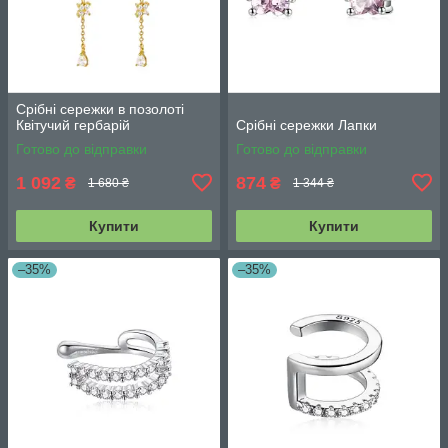
Срібні сережки в позолоті
Квітучий гербарій
Срібні сережки Лапки
Готово до відправки
Готово до відправки
1 092
874
₴
₴
1 680 ₴
1 344 ₴
Купити
Купити
–35%
–35%