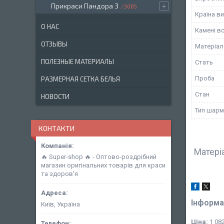
Прикраси Пандора 3
3085
Країна в
О НАС
Камені в
ОТЗЫВЫ
Матеріал
ПОЛЕЗНЫЕ МАТЕРИАЛЫ
Стать
Проба
РАЗМЕРНАЯ СЕТКА БЕЛЬЯ
Стан
НОВОСТИ
Тип шарм
КОНТАКТИ
Матеріа
🔥 Super-shop 🔥 - Оптово-роздрібний
магазин оригінальних товарів для краси
та здоров'я
Інформа
Київ, Україна
Ціна:
1 082