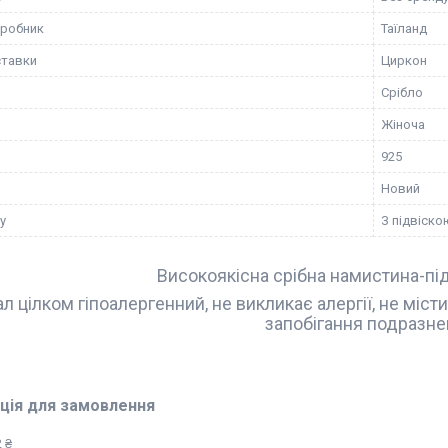
иробник
Таїланд
ставки
Циркон
Срібло
Жіноча
925
Новий
у
З підвіско
Високоякісна срібна намистина-пі
л цілком гіпоалергенний, не викликає алергії, не міст
запобігання подразне
ція для замовлення
 ₴