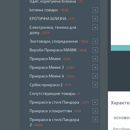
Одяг, корегуюча білизна
37
Інтимні товари
1808
ЕРОТИЧНА БІЛИЗНА
573
Електроніка, техніка для
дому
2378
Зоотовари, спорядження
1926
Вироби Прикраси МіМіМі
4446
Прикраси Мімімі
2261
Прикраси Мімімі 3
2283
Прикраси Мімімі 4
2343
Срібні прикраси 2
1711
Сопутствующие товары
5
Прикраси в стилі Пандора
Характе
3271
Прикраси з покриттям
638
ОСНОВН
Прикраси в стилі Пандора
2
3428
Виробни