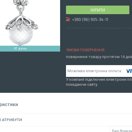
КУПИТИ
+380 (96) 905-34-11
41 день
повернення товару протягом 14 дн
У компанії підключені електронні пл
покидаючи сайту.
ристики
І АТРИБУТИ
к
Без бренд