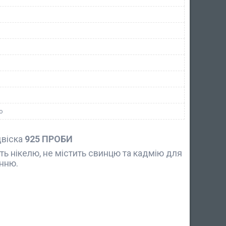
ю
двіска
925 ПРОБИ
ить нікелю, не містить свинцю та кадмію для
нню.