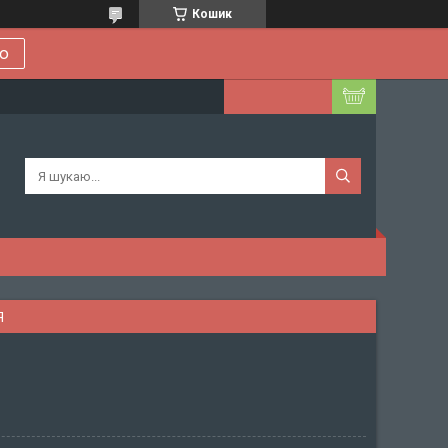
Кошик
ою
Я