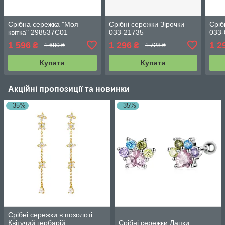
Срібна сережка "Моя
Срібні сережки Зірочки
Сріб
квітка" 298537C01
033-21735
033-
1 596
1 296
1 2
₴
₴
1 680 ₴
1 728 ₴
Купити
Купити
Акційні пропозиції та новинки
–35%
–35%
Срібні сережки в позолоті
Квітучий гербарій
Срібні сережки Лапки