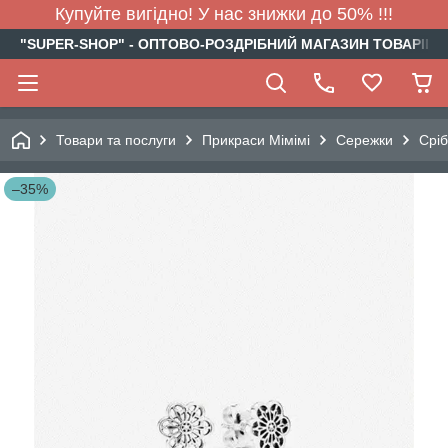
Купуйте вигідно! У нас знижки до 50% !!!
"SUPER-SHOP" - ОПТОВО-РОЗДРІБНИЙ МАГАЗИН ТОВАРІВ Д
Товари та послуги
Прикраси Мімімі
Сережки
Сріб
–35%