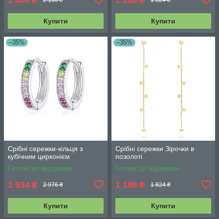
₴
₴
2 160 ₴
1 824 ₴
Купити
Купити
–35%
–35%
Срібні сережки-кільця з
Срібні сережки Зірочки в
кубічним цирконієм
позолоті
Готово до відправки
Готово до відправки
1 934
1 186
₴
₴
2 976 ₴
1 824 ₴
Купити
Купити