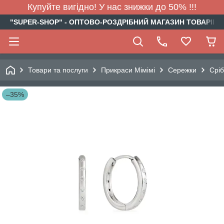
Купуйте вигідно! У нас знижки до 50% !!!
"SUPER-SHOP" - ОПТОВО-РОЗДРІБНИЙ МАГАЗИН ТОВАРІВ Д
Товари та послуги
Прикраси Мімімі
Сережки
Сріб
–35%