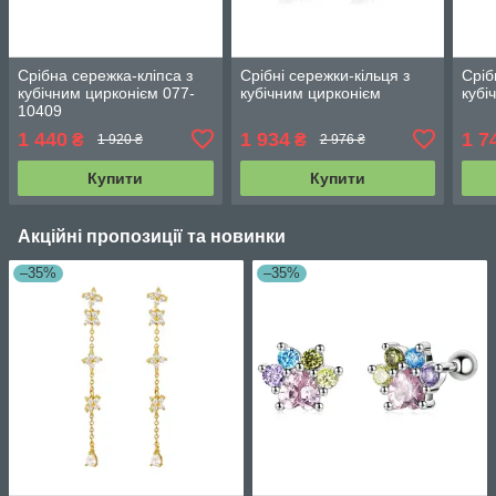
Срібна сережка-кліпса з
Срібні сережки-кільця з
Сріб
кубічним цирконієм 077-
кубічним цирконієм
кубі
10409
1 440
1 934
1 7
₴
₴
1 920 ₴
2 976 ₴
Купити
Купити
Акційні пропозиції та новинки
–35%
–35%