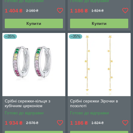
Готово до відправки
Готово до відправки
1 404
1 186
₴
₴
2 160 ₴
1 824 ₴
Купити
Купити
–35%
–35%
Срібні сережки-кільця з
Срібні сережки Зірочки в
кубічним цирконієм
позолоті
Готово до відправки
Готово до відправки
1 934
1 186
₴
₴
2 976 ₴
1 824 ₴