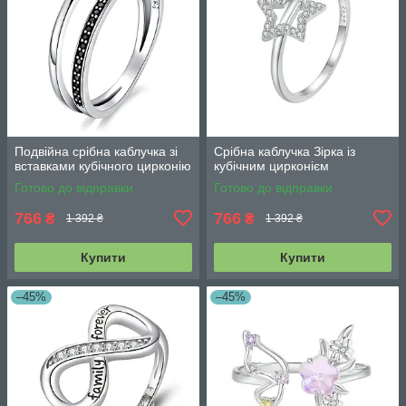
Подвійна срібна каблучка зі
Срібна каблучка Зірка із
вставками кубічного цирконію
кубічним цирконієм
Готово до відправки
Готово до відправки
766
766
₴
₴
1 392 ₴
1 392 ₴
Купити
Купити
–45%
–45%