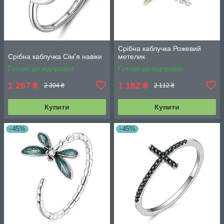
Срібна каблучка Рожевий
Срібна каблучка Сім'я навіки
метелик
Готово до відправки
Готово до відправки
1 267
1 162
₴
₴
2 304 ₴
2 112 ₴
Купити
Купити
–45%
–45%