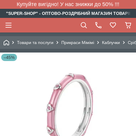
Купуйте вигідно! У нас знижки до 50% !!!
"SUPER-SHOP" - ОПТОВО-РОЗДРІБНИЙ МАГАЗИН ТОВАРІВ Д
Товари та послуги
Прикраси Мімімі
Каблучки
Срі
–45%