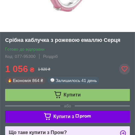
Срібна каблучка з рожевою емаллю Серця
Готово до відправки
Код: 077-95300
Роздріб
1 056
₴
1 920 ₴
Економія
864 ₴
Залишилось
41 день
Купити
або
Купити з
Що таке купити з Пром?