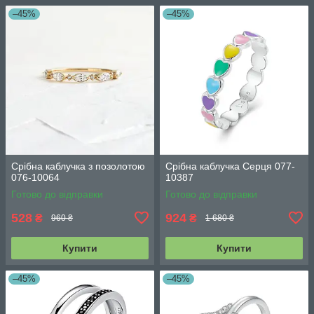
–45%
–45%
Срібна каблучка з позолотою
Срібна каблучка Серця 077-
076-10064
10387
Готово до відправки
Готово до відправки
528
924
₴
₴
960 ₴
1 680 ₴
Купити
Купити
–45%
–45%