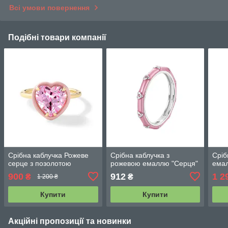
Всі умови повернення
Подібні товари компанії
Срібна каблучка Рожеве
Срібна каблучка з
Сріб
серце з позолотою
рожевою емаллю "Серця"
ема
900
912
1 2
₴
₴
1 200 ₴
Купити
Купити
Акційні пропозиції та новинки