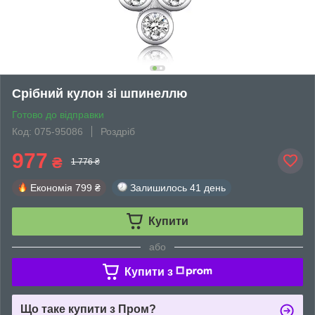
Срібний кулон зі шпинеллю
Готово до відправки
Код: 075-95086
Роздріб
977
₴
1 776 ₴
Економія
799 ₴
Залишилось
41 день
Купити
або
Купити з
Що таке купити з Пром?