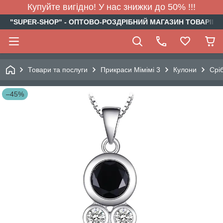
Купуйте вигідно! У нас знижки до 50% !!!
"SUPER-SHOP" - ОПТОВО-РОЗДРІБНИЙ МАГАЗИН ТОВАРІВ Д
Товари та послуги
Прикраси Мімімі 3
Кулони
Срі
–45%