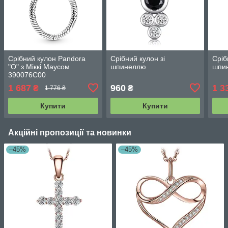
Срібний кулон Pandora
Срібний кулон зі
Сріб
"О" з Міккі Маусом
шпинеллю
шпи
390076C00
1 687
960
1 3
₴
₴
1 776 ₴
Купити
Купити
Акційні пропозиції та новинки
–45%
–45%