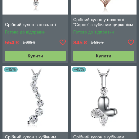
Срібний кулон у позолоті
Срібний кулон в позолоті
"Серце" з кубічним цирконієм
Готово до відправки
Готово до відправки
554
845
₴
₴
1 008 ₴
1 536 ₴
Купити
Купити
–45%
–45%
Срібний кулон з кубічним
Срібний кулон з кубічним