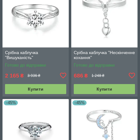
Срібна каблучка
Срібна каблучка "Нескінченне
"Вишуканість"
кохання"
Готово до відправки
Готово до відправки
2 165
686
₴
₴
3 936 ₴
1 248 ₴
Купити
Купити
–45%
–45%