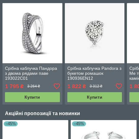
Срібна каблучка Пандора
Срібна каблучка Pandora з
Сріб
з двома рядами паве
букетом ромашок
Ме т
193022C01
190936EN12
кам
1 795
1 822
1 8
₴
₴
3 264 ₴
3 312 ₴
Купити
Купити
Акційні пропозиції та новинки
–45%
–45%