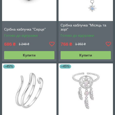
Срібна каблучка "Місяць та
Срібна каблучка "Серце"
зорі"
Готово до відправки
Готово до відправки
686
766
₴
₴
1 248 ₴
1 392 ₴
Купити
Купити
–45%
–45%