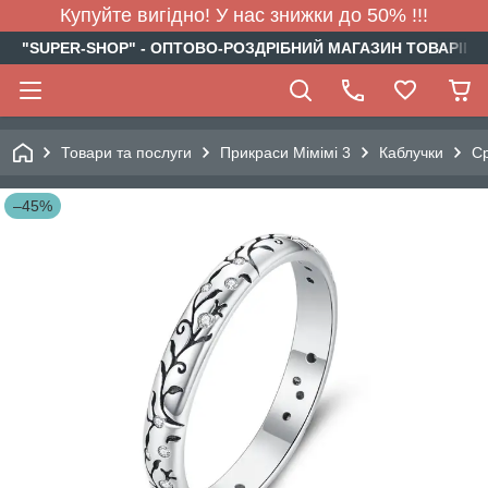
Купуйте вигідно! У нас знижки до 50% !!!
"SUPER-SHOP" - ОПТОВО-РОЗДРІБНИЙ МАГАЗИН ТОВАРІВ Д
Товари та послуги
Прикраси Мімімі 3
Каблучки
Ср
–45%