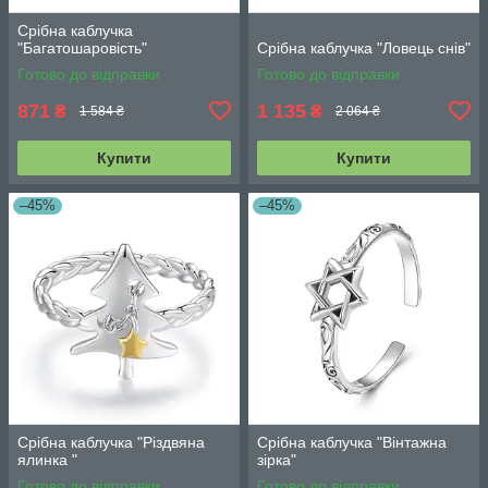
Срібна каблучка
"Багатошаровість"
Срібна каблучка "Ловець снів"
Готово до відправки
Готово до відправки
871
1 135
₴
₴
1 584 ₴
2 064 ₴
Купити
Купити
–45%
–45%
Срібна каблучка "Різдвяна
Срібна каблучка "Вінтажна
ялинка "
зірка"
Готово до відправки
Готово до відправки