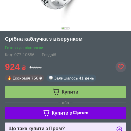
Срібна каблучка з візерунком
Готово до відправки
Код: 077-10356
Роздріб
924
₴
1 680 ₴
Економія
756 ₴
Залишилось
41 день
Купити
або
Купити з
Що таке купити з Пром?