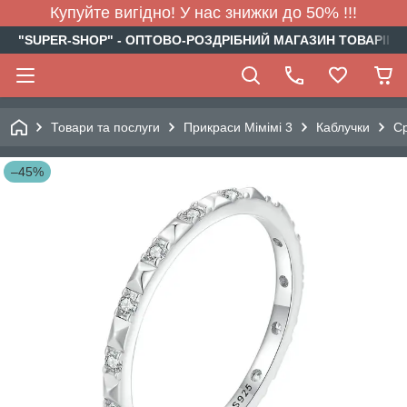
Купуйте вигідно! У нас знижки до 50% !!!
"SUPER-SHOP" - ОПТОВО-РОЗДРІБНИЙ МАГАЗИН ТОВАРІВ Д
Товари та послуги
Прикраси Мімімі 3
Каблучки
Ср
–45%