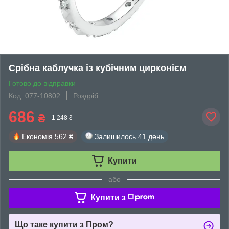
Срібна каблучка із кубічним цирконієм
Готово до відправки
Код: 077-10802
Роздріб
686
₴
1 248 ₴
Економія
562 ₴
Залишилось
41 день
Купити
або
Купити з
Що таке купити з Пром?