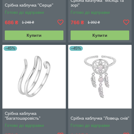
Срібна каблучка "Місяць та
Срібна каблучка "Серце"
зорі"
Готово до відправки
Готово до відправки
686
766
₴
₴
1 248 ₴
1 392 ₴
Купити
Купити
–45%
–45%
Срібна каблучка
"Багатошаровість"
Срібна каблучка "Ловець снів"
Готово до відправки
Готово до відправки