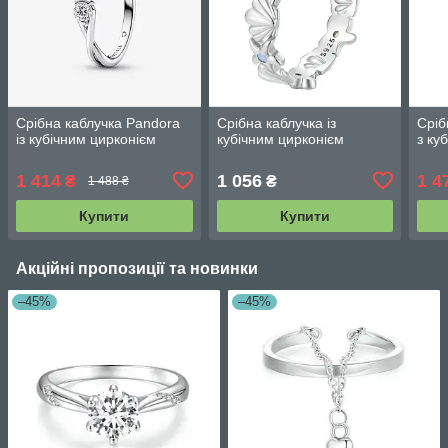
Срібна каблучка Pandora
Срібна каблучка із
Сріб
із кубічним цирконієм
кубічним цирконієм
з ку
1 414
1 056
1 4
₴
₴
1 488 ₴
Купити
Купити
Акційні пропозиції та новинки
–45%
–45%