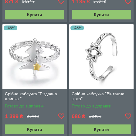
871
1 135
₴
₴
1 584 ₴
2 064 ₴
Купити
Купити
–45%
–45%
Срібна каблучка "Різдвяна
Срібна каблучка "Вінтажна
ялинка "
зірка"
Готово до відправки
Готово до відправки
1 399
686
₴
₴
2 544 ₴
1 248 ₴
Купити
Купити