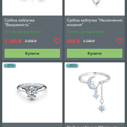
Срібна каблучка
Срібна каблучка "Нескінченне
"Вишуканість"
кохання"
Готово до відправки
Готово до відправки
2 165
686
₴
₴
3 936 ₴
1 248 ₴
Купити
Купити
–45%
–45%