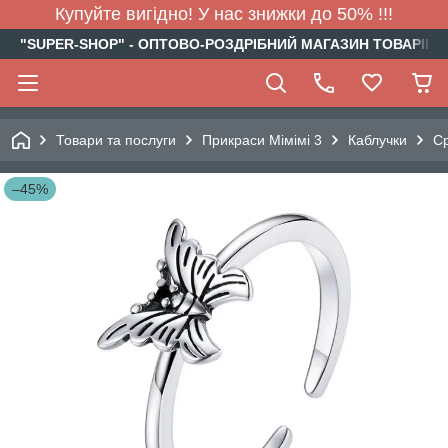
Купуйте вигідно! У нас знижки до 50% !!!
"SUPER-SHOP" - ОПТОВО-РОЗДРІБНИЙ МАГАЗИН ТОВАРІВ Д
Товари та послуги
Прикраси Мімімі 3
Каблучки
Ср
–45%