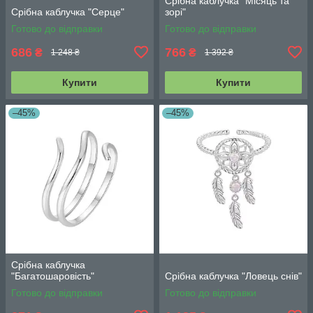
Срібна каблучка "Місяць та
Срібна каблучка "Серце"
зорі"
Готово до відправки
Готово до відправки
686
766
₴
₴
1 248 ₴
1 392 ₴
Купити
Купити
–45%
–45%
Срібна каблучка
"Багатошаровість"
Срібна каблучка "Ловець снів"
Готово до відправки
Готово до відправки