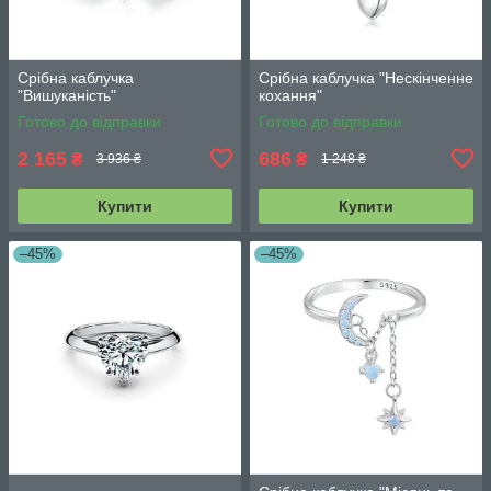
Срібна каблучка
Срібна каблучка "Нескінченне
"Вишуканість"
кохання"
Готово до відправки
Готово до відправки
2 165
686
₴
₴
3 936 ₴
1 248 ₴
Купити
Купити
–45%
–45%