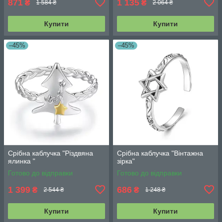
871
1 135
₴
₴
1 584 ₴
2 064 ₴
Купити
Купити
–45%
–45%
Срібна каблучка "Різдвяна
Срібна каблучка "Вінтажна
ялинка "
зірка"
Готово до відправки
Готово до відправки
1 399
686
₴
₴
2 544 ₴
1 248 ₴
Купити
Купити