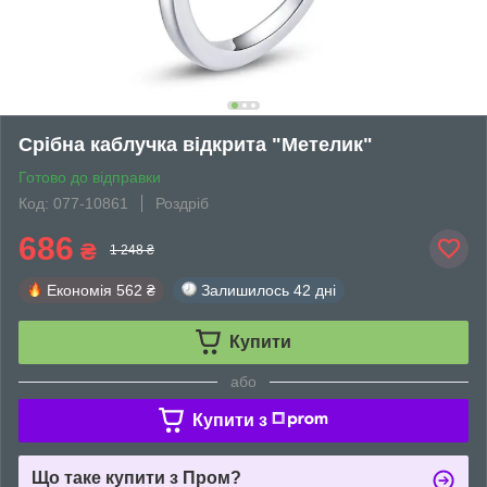
Срібна каблучка відкрита "Метелик"
Готово до відправки
Код: 077-10861
Роздріб
686
₴
1 248 ₴
Економія
562 ₴
Залишилось
42 дні
Купити
або
Купити з
Що таке купити з Пром?