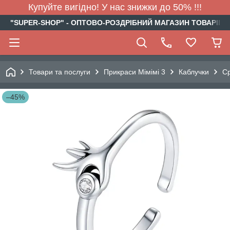
Купуйте вигідно! У нас знижки до 50% !!!
"SUPER-SHOP" - ОПТОВО-РОЗДРІБНИЙ МАГАЗИН ТОВАРІВ Д
Товари та послуги
Прикраси Мімімі 3
Каблучки
Ср
–45%