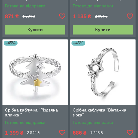
Готово до відправки
Готово до відправки
871
1 135
₴
₴
1 584 ₴
2 064 ₴
Купити
Купити
–45%
–45%
Срібна каблучка "Різдвяна
Срібна каблучка "Вінтажна
ялинка "
зірка"
Готово до відправки
Готово до відправки
1 399
686
₴
₴
2 544 ₴
1 248 ₴