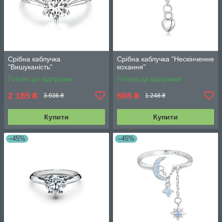
Срібна каблучка
Срібна каблучка "Нескінченне
"Вишуканість"
кохання"
Готово до відправки
Готово до відправки
2 165
686
₴
₴
3 936 ₴
1 248 ₴
Купити
Купити
–45%
–45%