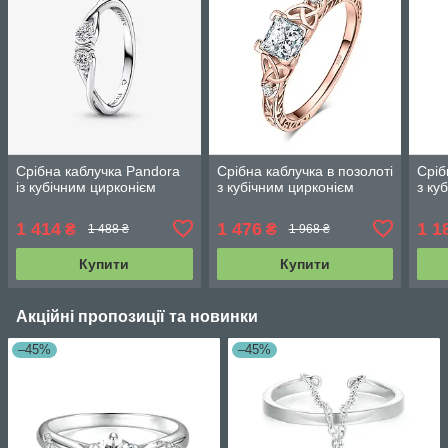
Срібна каблучка Pandora
Срібна каблучка в позолоті
Сріб
із кубічним цирконієм
з кубічним цирконієм
з ку
1 414
1 476
1 1
₴
₴
1 488 ₴
1 968 ₴
Купити
Купити
Акційні пропозиції та новинки
–45%
–45%