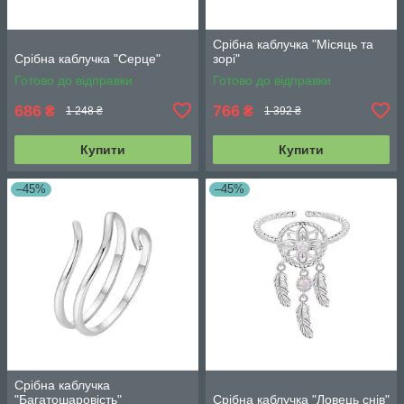
Срібна каблучка "Місяць та
Срібна каблучка "Серце"
зорі"
Готово до відправки
Готово до відправки
686
766
₴
₴
1 248 ₴
1 392 ₴
Купити
Купити
–45%
–45%
Срібна каблучка
"Багатошаровість"
Срібна каблучка "Ловець снів"