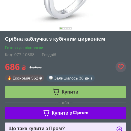
Срібна каблучка з кубічним цирконієм
Готово до відправки
Код: 077-10868
Роздріб
686
₴
1 248 ₴
Економія
562 ₴
Залишилось
38 днів
Купити
або
Купити з
Що таке купити з Пром?