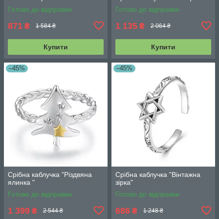
Готово до відправки
Готово до відправки
871
1 135
₴
₴
1 584 ₴
2 064 ₴
Купити
Купити
–45%
–45%
Срібна каблучка "Різдвяна
Срібна каблучка "Вінтажна
ялинка "
зірка"
Готово до відправки
Готово до відправки
1 399
686
₴
₴
2 544 ₴
1 248 ₴