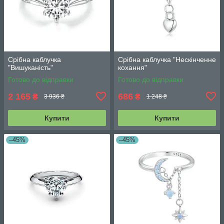
Срібна каблучка
Срібна каблучка "Нескінченне
"Вишуканість"
кохання"
Готово до відправки
Готово до відправки
2 165
686
₴
₴
3 936 ₴
1 248 ₴
Купити
Купити
–45%
–45%