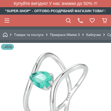
Купуйте вигідно! У нас знижки до 50% !!!
"SUPER-SHOP" - ОПТОВО-РОЗДРІБНИЙ МАГАЗИН ТОВАРІВ Д
Товари та послуги
Прикраси Мімімі 3
Каблучки
Ср
–45%