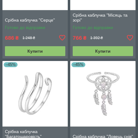
Срібна каблучка "Місяць та
Срібна каблучка "Серце"
зорі"
Готово до відправки
Готово до відправки
686
766
₴
₴
1 248 ₴
1 392 ₴
Купити
Купити
–45%
–45%
Срібна каблучка
"Багатошаровість"
Срібна каблучка "Ловець снів"