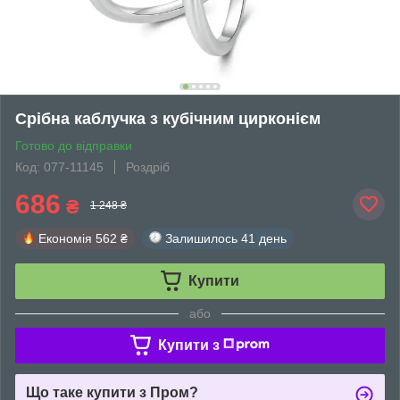
Срібна каблучка з кубічним цирконієм
Готово до відправки
Код: 077-11145
Роздріб
686
₴
1 248 ₴
Економія
562 ₴
Залишилось
41 день
Купити
або
Купити з
Що таке купити з Пром?