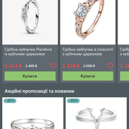
Срібна каблучка Pandora
Срібна каблучка в позолоті
Сріб
із кубічним цирконієм
з кубічним цирконієм
з ку
1 414
1 476
1 1
₴
₴
1 488 ₴
1 968 ₴
Купити
Купити
Акційні пропозиції та новинки
–45%
–45%