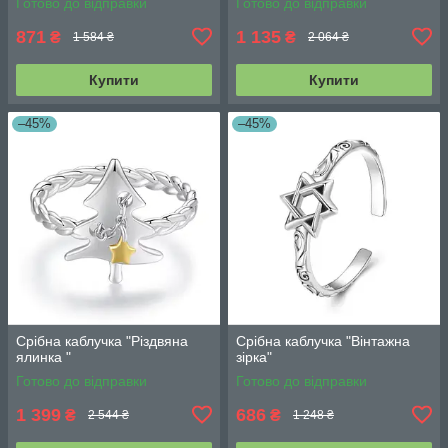
Готово до відправки
Готово до відправки
871
1 135
₴
₴
1 584 ₴
2 064 ₴
Купити
Купити
–45%
–45%
Срібна каблучка "Різдвяна
Срібна каблучка "Вінтажна
ялинка "
зірка"
Готово до відправки
Готово до відправки
1 399
686
₴
₴
2 544 ₴
1 248 ₴