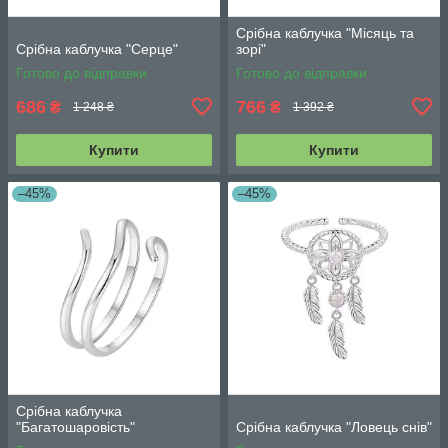
Срібна каблучка "Місяць та
Срібна каблучка "Серце"
зорі"
Готово до відправки
Готово до відправки
686
766
₴
₴
1 248 ₴
1 392 ₴
Купити
Купити
–45%
–45%
Срібна каблучка
"Багатошаровість"
Срібна каблучка "Ловець снів"