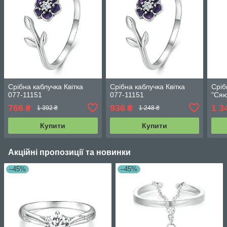
Срібна каблучка Квітка
Срібна каблучка Квітка
Сріб
077-11151
077-11151
"Сяю
766
936
1 3
₴
₴
1 392 ₴
1 248 ₴
Купити
Купити
Акційні пропозиції та новинки
–45%
–45%