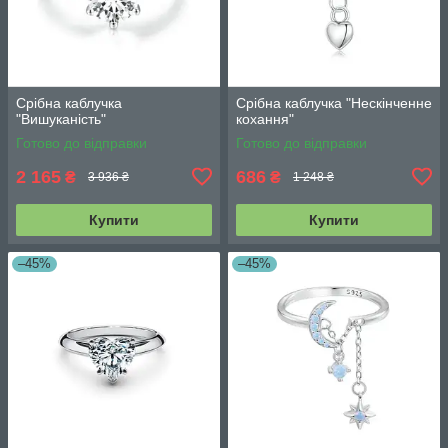
Срібна каблучка
Срібна каблучка "Нескінченне
"Вишуканість"
кохання"
Готово до відправки
Готово до відправки
2 165
686
₴
₴
3 936 ₴
1 248 ₴
Купити
Купити
–45%
–45%