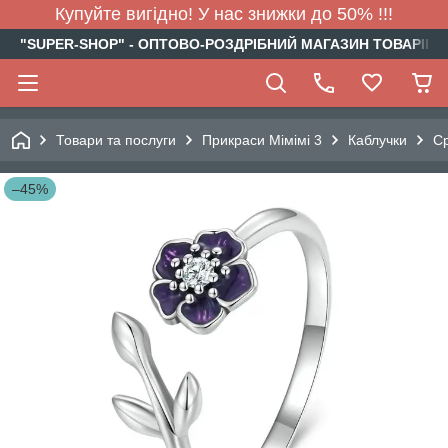
Купуйте вигідно! У нас знижки до 50% !!!
"SUPER-SHOP" - ОПТОВО-РОЗДРІБНИЙ МАГАЗИН ТОВАРІВ Д
Товари та послуги
Прикраси Мімімі 3
Каблучки
Ср
–45%