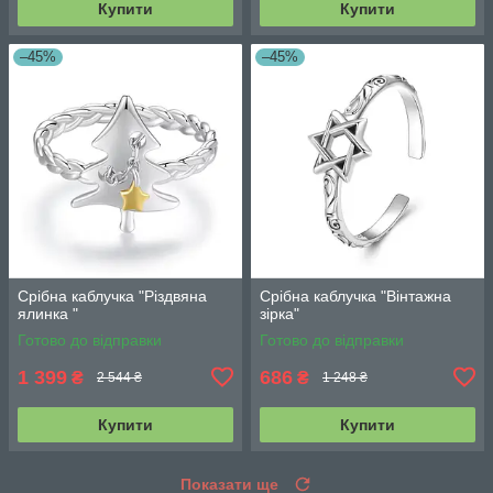
Купити
Купити
–45%
–45%
Срібна каблучка "Різдвяна
Срібна каблучка "Вінтажна
ялинка "
зірка"
Готово до відправки
Готово до відправки
1 399
686
₴
₴
2 544 ₴
1 248 ₴
Купити
Купити
Показати ще