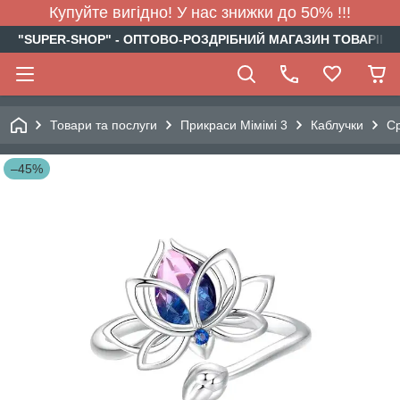
Купуйте вигідно! У нас знижки до 50% !!!
"SUPER-SHOP" - ОПТОВО-РОЗДРІБНИЙ МАГАЗИН ТОВАРІВ Д
Товари та послуги
Прикраси Мімімі 3
Каблучки
Ср
–45%