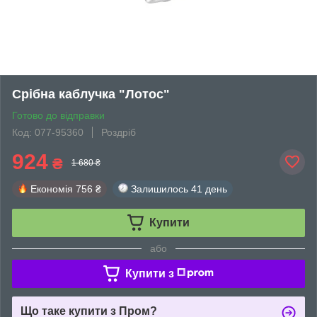
Срібна каблучка "Лотос"
Готово до відправки
Код: 077-95360
Роздріб
924
₴
1 680 ₴
Економія
756 ₴
Залишилось
41 день
Купити
або
Купити з
Що таке купити з Пром?