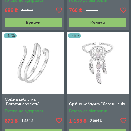
Готово до відправки
Готово до відправки
686
766
₴
₴
1 248 ₴
1 392 ₴
Купити
Купити
–45%
–45%
Срібна каблучка
"Багатошаровість"
Срібна каблучка "Ловець снів"
Готово до відправки
Готово до відправки
871
1 135
₴
₴
1 584 ₴
2 064 ₴