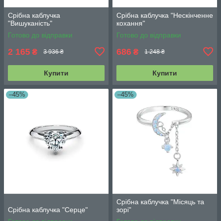
Срібна каблучка
Срібна каблучка "Нескінченне
"Вишуканість"
кохання"
Готово до відправки
Готово до відправки
2 165
686
₴
₴
3 936 ₴
1 248 ₴
Купити
Купити
–45%
–45%
Срібна каблучка "Місяць та
Срібна каблучка "Серце"
зорі"