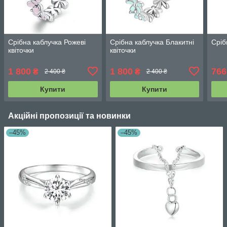
Срібна каблучка Рожеві
Срібна каблучка Блакитні
Сріб
квіточки
квіточки
1 800
1 800
766
₴
₴
2 400 ₴
2 400 ₴
Купити
Купити
Акційні пропозиції та новинки
–45%
–45%