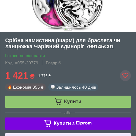
Срібна намистина (шарм) для браслета чи
ланцюжка Чарівний єдиноріг 799145C01
Готово до відправки
Код: а055-20779
Роздріб
1 421
₴
1 776 ₴
Економія
355 ₴
Залишилось
40 днів
Купити
або
Купити з