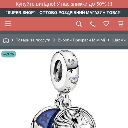
Купуйте вигідно! У нас знижки до 50% !!!
"SUPER-SHOP" - ОПТОВО-РОЗДРІБНИЙ МАГАЗИН ТОВАРІВ Д
Товари та послуги
Вироби Прикраси МіМіМі
Шарми
–20%