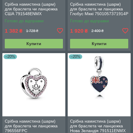
Срібна намистина (шарм)
Срібна намистина (шарм)
для браслета чи ланцюжка
для браслета чи ланцюжка
США 791548ENMX
Глобус Міккі 7501057371914P
Готово до відправки
Готово до відправки
1 382
1 920
₴
₴
1 728 ₴
2 400 ₴
Купити
Купити
–20%
–20%
Срібна намистина (шарм)
Срібна намистина (шарм)
для браслета чи ланцюжка
для браслета чи ланцюжка
796556FPC
Нова Зеландія 791511ENMX