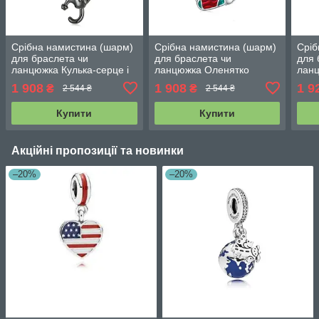
Срібна намистина (шарм)
Срібна намистина (шарм)
Сріб
для браслета чи
для браслета чи
для 
ланцюжка Кулька-серце і
ланцюжка Оленятко
ланц
чорна кішечка
793
1 908
1 908
1 9
₴
₴
2 544 ₴
2 544 ₴
Купити
Купити
Акційні пропозиції та новинки
–20%
–20%