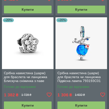
Купити
Купити
–20%
–20%
Срібна намистина (шарм)
Срібна намистина (шарм)
для браслета чи ланцюжка
для браслета чи ланцюжка
Блискуча сніжинка з паве
Підвісна лампа 793193C01
799224C01
Готово до відправки
Готово до відправки
1 382
1 306
₴
₴
1 728 ₴
1 632 ₴
Купити
Купити