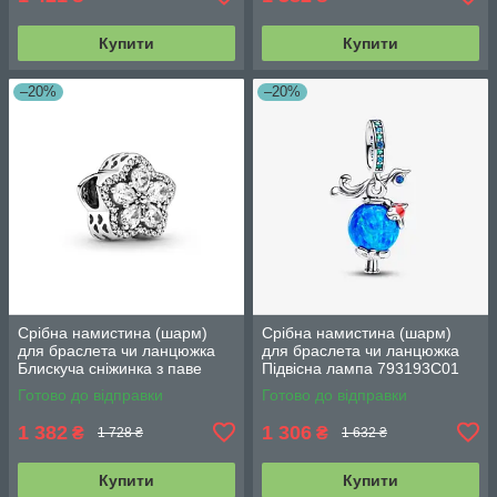
Купити
Купити
–20%
–20%
Срібна намистина (шарм)
Срібна намистина (шарм)
для браслета чи ланцюжка
для браслета чи ланцюжка
Блискуча сніжинка з паве
Підвісна лампа 793193C01
799224C01
Готово до відправки
Готово до відправки
1 382
1 306
₴
₴
1 728 ₴
1 632 ₴
Купити
Купити