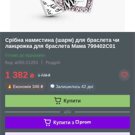
Срібна намистина (шарм) для браслета чи
ланцюжка для браслета Мама 799402C01
Готово до відправки
Код: а055-21253
Роздріб
1 382
₴
1 728 ₴
Економія
346 ₴
Залишилось
42 дні
Купити
або
Купити з