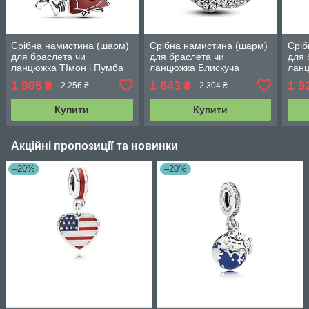
Срібна намистина (шарм)
Срібна намистина (шарм)
Сріб
для браслета чи
для браслета чи
для 
ланцюжка ТІмон і Пумба
ланцюжка Блискуча
ланц
793357C01
троянда 793245C01
793
1 805
1 843
1 9
₴
₴
2 256 ₴
2 304 ₴
Купити
Купити
Акційні пропозиції та новинки
–20%
–20%