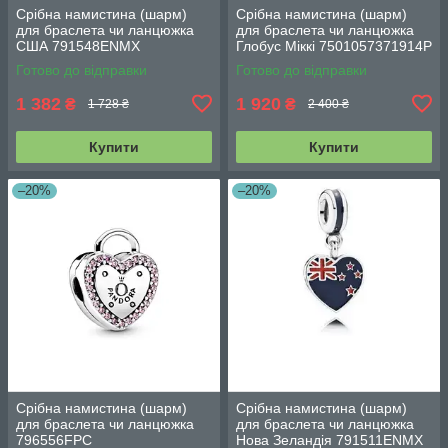
Срібна намистина (шарм)
Срібна намистина (шарм)
для браслета чи ланцюжка
для браслета чи ланцюжка
США 791548ENMX
Глобус Міккі 7501057371914P
Готово до відправки
Готово до відправки
1 382
1 920
₴
₴
1 728 ₴
2 400 ₴
Купити
Купити
–20%
–20%
Срібна намистина (шарм)
Срібна намистина (шарм)
для браслета чи ланцюжка
для браслета чи ланцюжка
796556FPC
Нова Зеландія 791511ENMX