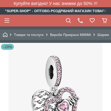
Купуйте вигідно! У нас знижки до 50% !!!
"SUPER-SHOP" - ОПТОВО-РОЗДРІБНИЙ МАГАЗИН ТОВАРІВ Д
Товари та послуги
Вироби Прикраси МіМіМі
Шарми
–20%