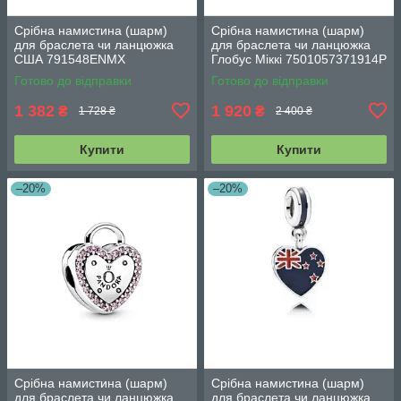
Срібна намистина (шарм)
Срібна намистина (шарм)
для браслета чи ланцюжка
для браслета чи ланцюжка
США 791548ENMX
Глобус Міккі 7501057371914P
Готово до відправки
Готово до відправки
1 382
1 920
₴
₴
1 728 ₴
2 400 ₴
Купити
Купити
–20%
–20%
Срібна намистина (шарм)
Срібна намистина (шарм)
для браслета чи ланцюжка
для браслета чи ланцюжка