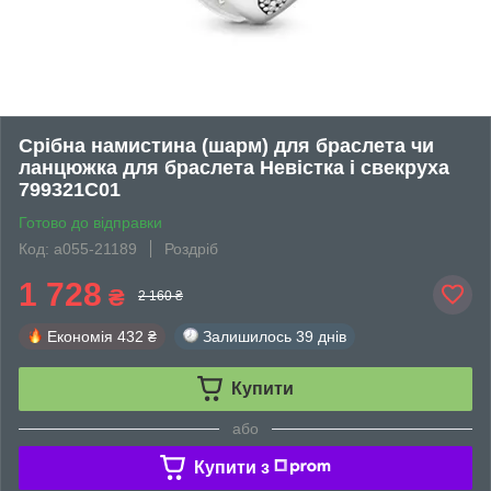
Срібна намистина (шарм) для браслета чи
ланцюжка для браслета Невістка і свекруха
799321C01
Готово до відправки
Код: а055-21189
Роздріб
1 728
₴
2 160 ₴
Економія
432 ₴
Залишилось
39 днів
Купити
або
Купити з