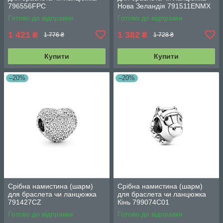
796556FPC
Нова Зеландія 791511ENMX
Готово до відправки
Готово до відправки
1 421
1 382
₴
₴
1 776 ₴
1 728 ₴
Купити
Купити
–20%
–20%
Срібна намистина (шарм)
Срібна намистина (шарм)
для браслета чи ланцюжка
для браслета чи ланцюжка
791427CZ
Кінь 799074C01
Готово до відправки
Готово до відправки