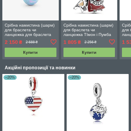
Срібна намистина (шарм)
Срібна намистина (шарм)
Сріб
для браслета чи
для браслета чи
для 
ланцюжка для браслета
ланцюжка ТІмон і Пумба
ланц
Океанська Синява
793357C01
799
2 150
1 805
1 5
₴
₴
2 688 ₴
2 256 ₴
791691C01
Купити
Купити
Акційні пропозиції та новинки
–20%
–20%