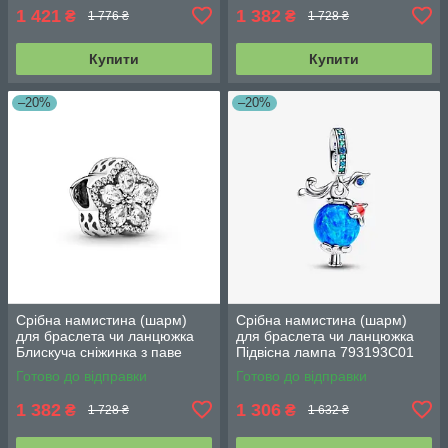
1 421
1 382
₴
₴
1 776 ₴
1 728 ₴
Купити
Купити
–20%
–20%
Срібна намистина (шарм)
Срібна намистина (шарм)
для браслета чи ланцюжка
для браслета чи ланцюжка
Блискуча сніжинка з паве
Підвісна лампа 793193C01
799224C01
Готово до відправки
Готово до відправки
1 382
1 306
₴
₴
1 728 ₴
1 632 ₴