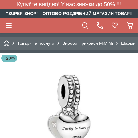
Купуйте вигідно! У нас знижки до 50% !!!
"SUPER-SHOP" - ОПТОВО-РОЗДРІБНИЙ МАГАЗИН ТОВАРІВ Д
Товари та послуги
Вироби Прикраси МіМіМі
Шарми
–20%