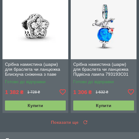
Срібна намистина (шарм)
Срібна намистина (шарм)
для браслета чи ланцюжка
для браслета чи ланцюжка
Блискуча сніжинка з паве
Підвісна лампа 793193C01
799224C01
Готово до відправки
Готово до відправки
1 382
1 306
₴
₴
1 728 ₴
1 632 ₴
Купити
Купити
Показати ще