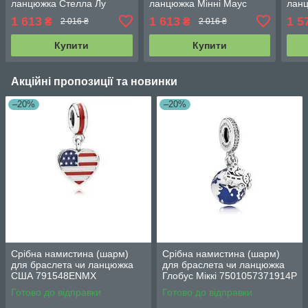
ланцюжка Стелла Лу
ланцюжка Мінні Маус
ланц
792032C01
робот 789090C01
пош
1 613
1 613
1 5
₴
₴
2 016 ₴
2 016 ₴
Купити
Купити
Акційні пропозиції та новинки
–20%
–20%
Срібна намистина (шарм)
Срібна намистина (шарм)
для браслета чи ланцюжка
для браслета чи ланцюжка
США 791548ENMX
Глобус Міккі 7501057371914P
Готово до відправки
Готово до відправки