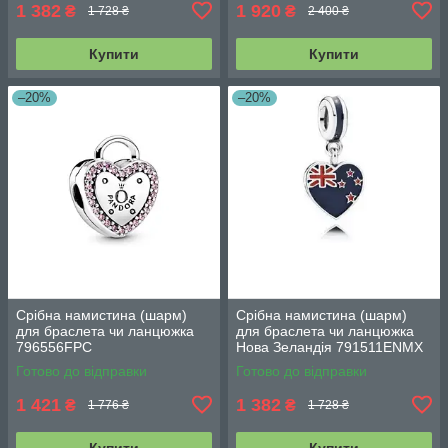
1 382
1 920
₴
₴
1 728 ₴
2 400 ₴
Купити
Купити
–20%
–20%
Срібна намистина (шарм)
Срібна намистина (шарм)
для браслета чи ланцюжка
для браслета чи ланцюжка
796556FPC
Нова Зеландія 791511ENMX
Готово до відправки
Готово до відправки
1 421
1 382
₴
₴
1 776 ₴
1 728 ₴
Купити
Купити