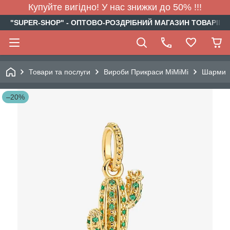
Купуйте вигідно! У нас знижки до 50% !!!
"SUPER-SHOP" - ОПТОВО-РОЗДРІБНИЙ МАГАЗИН ТОВАРІВ Д
Товари та послуги
Вироби Прикраси МіМіМі
Шарми
–20%