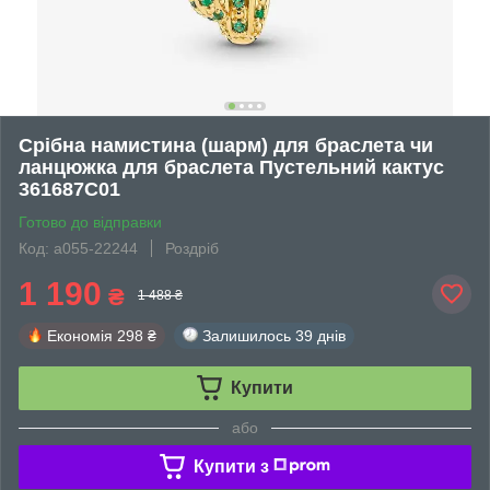
Срібна намистина (шарм) для браслета чи
ланцюжка для браслета Пустельний кактус
361687C01
Готово до відправки
Код: а055-22244
Роздріб
1 190
₴
1 488 ₴
Економія
298 ₴
Залишилось
39 днів
Купити
або
Купити з