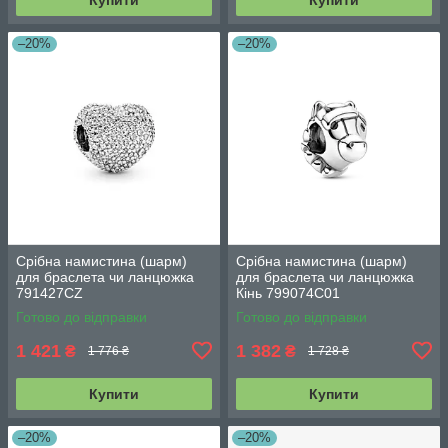
–20%
–20%
Срібна намистина (шарм)
Срібна намистина (шарм)
для браслета чи ланцюжка
для браслета чи ланцюжка
791427CZ
Кінь 799074C01
Готово до відправки
Готово до відправки
1 421
1 382
₴
₴
1 776 ₴
1 728 ₴
Купити
Купити
–20%
–20%