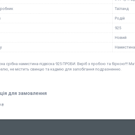
иробник
Таїланд
я
Родій
925
Новий
у
Намистина
на срібна намистина-підвіска 925 ПРОБИ. Виріб з пробою та біркою!!! Мат
келю, не містить свинцю та кадмію для запобігання подразненню.
ція для замовлення
 ₴