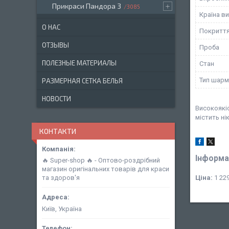
Прикраси Пандора 3
3085
Країна в
О НАС
Покритт
ОТЗЫВЫ
Проба
ПОЛЕЗНЫЕ МАТЕРИАЛЫ
Стан
Тип шарм
РАЗМЕРНАЯ СЕТКА БЕЛЬЯ
НОВОСТИ
Високоякіс
містить ні
КОНТАКТИ
Інформа
🔥 Super-shop 🔥 - Оптово-роздрібний
магазин оригінальних товарів для краси
Ціна:
1 229
та здоров'я
Київ, Україна