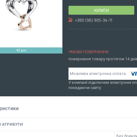
КУПИТИ
+380 (96) 905-34-11
42 дні
повернення товару протягом 14 дн
У компанії підключені електронні пл
покидаючи сайту.
ристики
І АТРИБУТИ
к
Без бренд