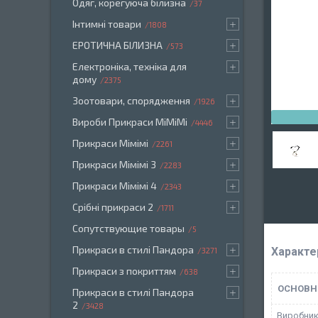
Одяг, корегуюча білизна
37
Інтимні товари
1808
ЕРОТИЧНА БІЛИЗНА
573
Електроніка, техніка для
дому
2375
Зоотовари, спорядження
1926
Вироби Прикраси МіМіМі
4446
Прикраси Мімімі
2261
Прикраси Мімімі 3
2283
Прикраси Мімімі 4
2343
Срібні прикраси 2
1711
Сопутствующие товары
5
Прикраси в стилі Пандора
Характе
3271
Прикраси з покриттям
638
ОСНОВН
Прикраси в стилі Пандора
2
3428
Виробни