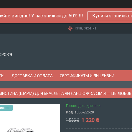
уйте вигідно! У нас знижки до 50% !!!
Купити зі знижк
Київ, Україна
Й
ОРОВ'Я
ТЫ
ДОСТАВКА И ОПЛАТА
СЕРТИФИКАТЫ И ЛИЦЕНЗИИ
АМИСТИНА (ШАРМ) ДЛЯ БРАСЛЕТА ЧИ ЛАНЦЮЖКА СІМ'Я — ЦЕ ЛЮБОВ
Готово до відправки
Код:
а055-22620
1 229 ₴
1 536 ₴