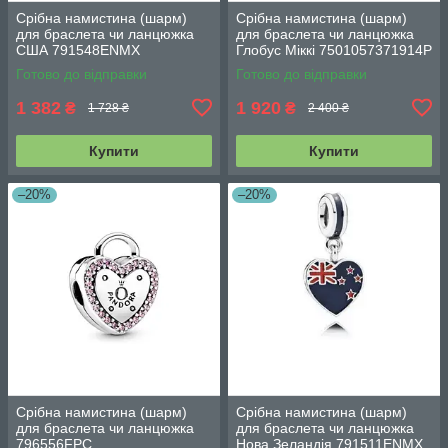
Срібна намистина (шарм)
Срібна намистина (шарм)
для браслета чи ланцюжка
для браслета чи ланцюжка
США 791548ENMX
Глобус Міккі 7501057371914P
Готово до відправки
Готово до відправки
1 382
1 920
₴
₴
1 728 ₴
2 400 ₴
Купити
Купити
–20%
–20%
Срібна намистина (шарм)
Срібна намистина (шарм)
для браслета чи ланцюжка
для браслета чи ланцюжка
796556FPC
Нова Зеландія 791511ENMX