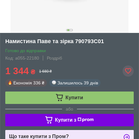
Намистина Паве та зірка 790793C01
Готово до відправки
Код: а055-22180
Роздріб
1 344
₴
1 680 ₴
Економія
336 ₴
Залишилось
39 днів
Купити
або
Купити з
Що таке купити з Пром?