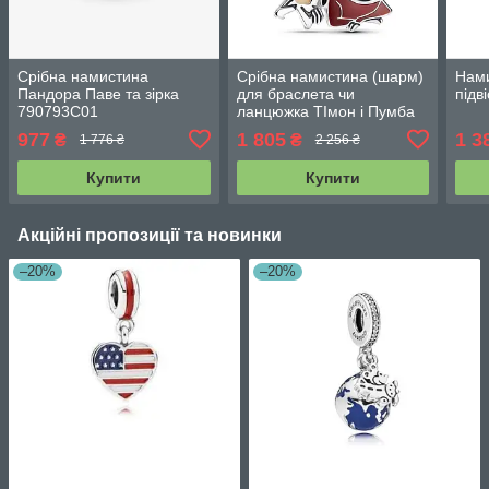
Срібна намистина
Срібна намистина (шарм)
Нами
Пандора Паве та зірка
для браслета чи
підв
790793C01
ланцюжка ТІмон і Пумба
793357C01
977
1 805
1 3
₴
₴
1 776 ₴
2 256 ₴
Купити
Купити
Акційні пропозиції та новинки
–20%
–20%