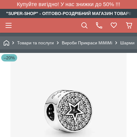
Купуйте вигідно! У нас знижки до 50% !!!
"SUPER-SHOP" - ОПТОВО-РОЗДРІБНИЙ МАГАЗИН ТОВАРІВ Д
Товари та послуги
Вироби Прикраси МіМіМі
Шарми
–20%