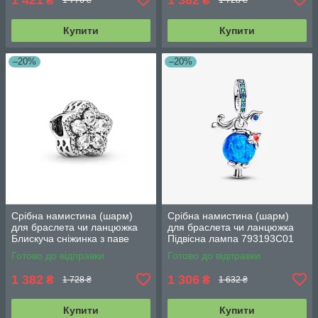
₴
₴
1 776 ₴
1 728 ₴
Купити
Купити
–20%
–20%
Срібна намистина (шарм)
Срібна намистина (шарм)
для браслета чи ланцюжка
для браслета чи ланцюжка
Блискуча сніжинка з паве
Підвісна лампа 793193C01
799224C01
Готово до відправки
Готово до відправки
1 382
1 306
₴
₴
1 728 ₴
1 632 ₴
Купити
Купити