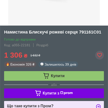
Намистина Блискучі рожеві серця 791161C01
Готово до відправки
Код: а055-22181
Роздріб
1 306
₴
1 632 ₴
Економія
326 ₴
Залишилось
39 днів
Купити
або
Купити з
Що таке купити з Пром?