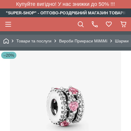
Купуйте вигідно! У нас знижки до 50% !!!
"SUPER-SHOP" - ОПТОВО-РОЗДРІБНИЙ МАГАЗИН ТОВАРІВ Д
Товари та послуги
Вироби Прикраси МіМіМі
Шарми
–20%