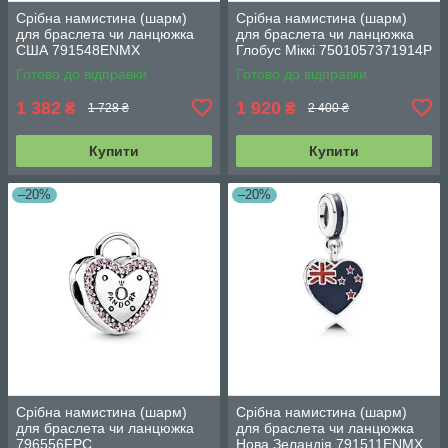
Срібна намистина (шарм)
Срібна намистина (шарм)
для браслета чи ланцюжка
для браслета чи ланцюжка
США 791548ENMX
Глобус Міккі 7501057371914P
Готово до відправки
Готово до відправки
1 382
1 920
₴
₴
1 728 ₴
2 400 ₴
Купити
Купити
–20%
–20%
Срібна намистина (шарм)
Срібна намистина (шарм)
для браслета чи ланцюжка
для браслета чи ланцюжка
796556FPC
Нова Зеландія 791511ENMX