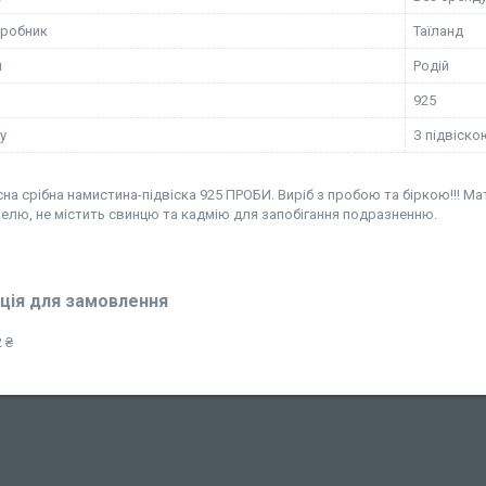
иробник
Таїланд
я
Родій
925
у
З підвіско
на срібна намистина-підвіска 925 ПРОБИ. Виріб з пробою та біркою!!! Мат
келю, не містить свинцю та кадмію для запобігання подразненню.
ція для замовлення
 ₴