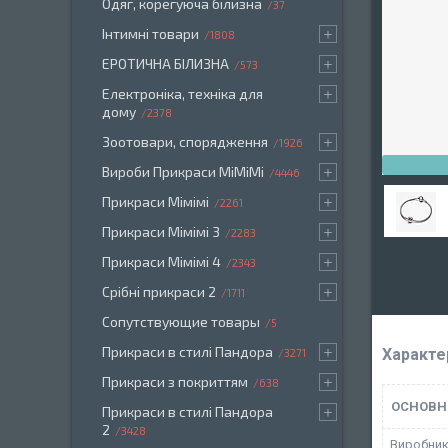
Одяг, корегуюча білизна
37
Інтимні товари
1808
ЕРОТИЧНА БІЛИЗНА
573
Електроніка, техніка для
дому
2378
Зоотовари, спорядження
1926
Вироби Прикраси МіМіМі
4446
Прикраси Мімімі
2261
Прикраси Мімімі 3
2283
Прикраси Мімімі 4
2343
Срібні прикраси 2
1711
Сопутствующие товары
5
Прикраси в стилі Пандора
Характе
3271
Прикраси з покриттям
638
ОСНОВН
Прикраси в стилі Пандора
2
3428
Виробни