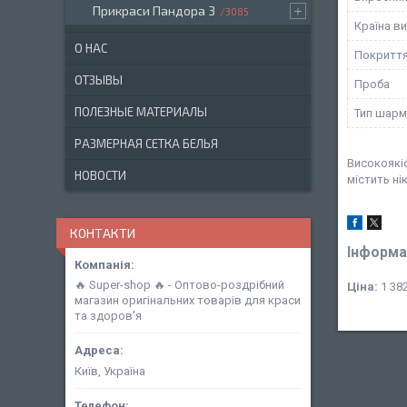
Прикраси Пандора 3
3085
Країна в
О НАС
Покритт
ОТЗЫВЫ
Проба
ПОЛЕЗНЫЕ МАТЕРИАЛЫ
Тип шарм
РАЗМЕРНАЯ СЕТКА БЕЛЬЯ
Високоякіс
НОВОСТИ
містить ні
КОНТАКТИ
Інформа
🔥 Super-shop 🔥 - Оптово-роздрібний
Ціна:
1 382
магазин оригінальних товарів для краси
та здоров'я
Київ, Україна