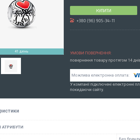
КУПИТИ
+380 (96) 905-34-11
41 день
повернення товару протягом 14 дн
У компанії підключені електронні пл
покидаючи сайту.
ристики
І АТРИБУТИ
к
Без бренд