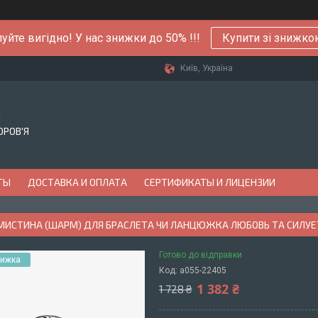
уйте вигідно! У нас знижки до 50% !!!
Купити зі знижк
Київ, Україна
Й
ОРОВ'Я
ТЫ
ДОСТАВКА И ОПЛАТА
СЕРТИФИКАТЫ И ЛИЦЕНЗИИ
АМИСТИНА (ШАРМ) ДЛЯ БРАСЛЕТА ЧИ ЛАНЦЮЖКА ЛЮБОВЬ ТА СИЛУЕТ
Готово до відправки
Код:
а055-22405
1 382 ₴
1 728 ₴