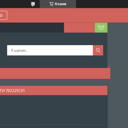
Кошик
ою
И 792225C01