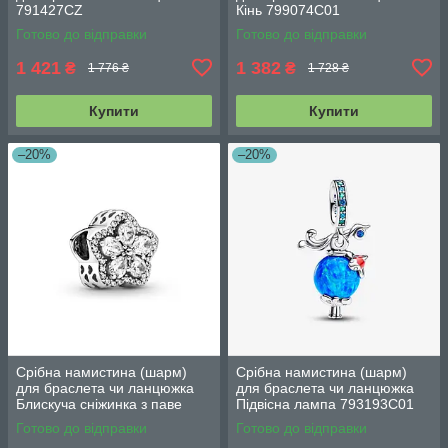
791427CZ
Кінь 799074C01
Готово до відправки
Готово до відправки
1 421
1 382
₴
₴
1 776 ₴
1 728 ₴
Купити
Купити
–20%
–20%
Срібна намистина (шарм)
Срібна намистина (шарм)
для браслета чи ланцюжка
для браслета чи ланцюжка
Блискуча сніжинка з паве
Підвісна лампа 793193C01
799224C01
Готово до відправки
Готово до відправки