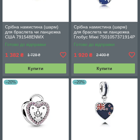
Срібна намистина (шарм)
Срібна намистина (шарм)
для браслета чи ланцюжка
для браслета чи ланцюжка
США 791548ENMX
Глобус Міккі 7501057371914P
Готово до відправки
Готово до відправки
1 382
1 920
₴
₴
1 728 ₴
2 400 ₴
Купити
Купити
–20%
–20%