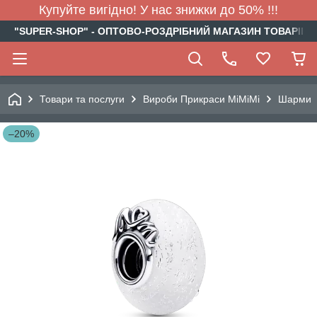
Купуйте вигідно! У нас знижки до 50% !!!
"SUPER-SHOP" - ОПТОВО-РОЗДРІБНИЙ МАГАЗИН ТОВАРІВ Д
Товари та послуги
Вироби Прикраси МіМіМі
Шарми
–20%