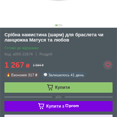
Срібна намистина (шарм) для браслета чи
ланцюжка Матуся та любов
Готово до відправки
Код: а055-22676
Роздріб
1 267
₴
1 584 ₴
Економія
317 ₴
Залишилось
41 день
Купити
або
Купити з