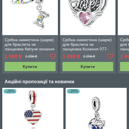
Срібна намистина (шарм)
Срібна намистина (шарм)
Сріб
для браслета чи
для браслета чи
для 
ланцюжка Квітуче кохання
ланцюжка Кохання 077-
лан
12067
1 692
1 692
1 6
₴
₴
2 256 ₴
2 256 ₴
Купити
Купити
Акційні пропозиції та новинки
–20%
–20%