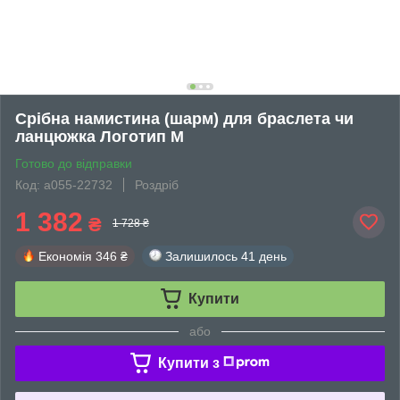
Срібна намистина (шарм) для браслета чи
ланцюжка Логотип M
Готово до відправки
Код: а055-22732
Роздріб
1 382
₴
1 728 ₴
Економія
346 ₴
Залишилось
41 день
Купити
або
Купити з