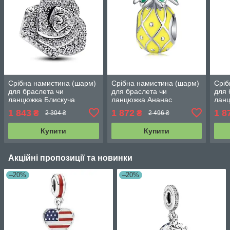
Срібна намистина (шарм)
Срібна намистина (шарм)
Сріб
для браслета чи
для браслета чи
для 
ланцюжка Блискуча
ланцюжка Ананас
ланц
троянда 793245C01
туф
1 843
1 872
1 8
₴
₴
2 304 ₴
2 496 ₴
Купити
Купити
Акційні пропозиції та новинки
–20%
–20%