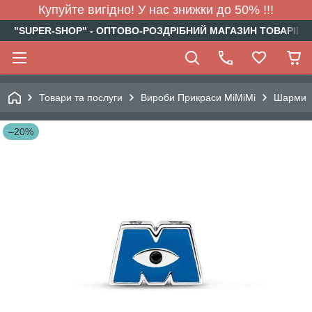
Купуйте вигідно! У нас знижки до 50% !!!
"SUPER-SHOP" - ОПТОВО-РОЗДРІБНИЙ МАГАЗИН ТОВАРІВ Д
Товари та послуги
Вироби Прикраси МіМіМі
Шарми
–20%