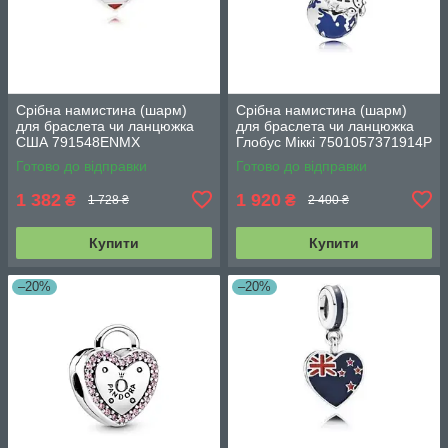
Срібна намистина (шарм)
Срібна намистина (шарм)
для браслета чи ланцюжка
для браслета чи ланцюжка
США 791548ENMX
Глобус Міккі 7501057371914P
Готово до відправки
Готово до відправки
1 382
1 920
₴
₴
1 728 ₴
2 400 ₴
Купити
Купити
–20%
–20%