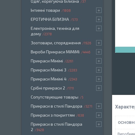
Одяг, корегуюча білизна
37
Інтимні товари
1808
ЕРОТИЧНА БІЛИЗНА
573
Електроніка, техніка для
дому
2378
Зоотовари, спорядження
1926
Вироби Прикраси МіМіМі
4446
Прикраси Мімімі
2261
Прикраси Мімімі 3
2283
Прикраси Мімімі 4
2343
Срібні прикраси 2
1711
Сопутствующие товары
5
Прикраси в стилі Пандора
Характе
3271
Прикраси з покриттям
638
ОСНОВН
Прикраси в стилі Пандора
2
3428
Виробни