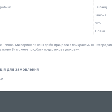
иробник
Таїланд
Жіноча
925
Новий
ешевше? Ми порівняли наші срібні прикраси з прикрасами інших продавц
атково Ви можете придбати подарункову упаковку:
ція для замовлення
 ₴