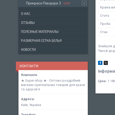
Прикраси Пандора 3
3085
Країна в
О НАС
Стать
ОТЗЫВЫ
Проба
ПОЛЕЗНЫЕ МАТЕРИАЛЫ
Стан
РАЗМЕРНАЯ СЕТКА БЕЛЬЯ
Знайшли д
НОВОСТИ
Також дод
КОНТАКТИ
Інформа
🔥 Super-shop 🔥 - Оптово-роздрібний
Ціна:
1 186
магазин оригінальних товарів для краси
та здоров'я
Київ, Україна