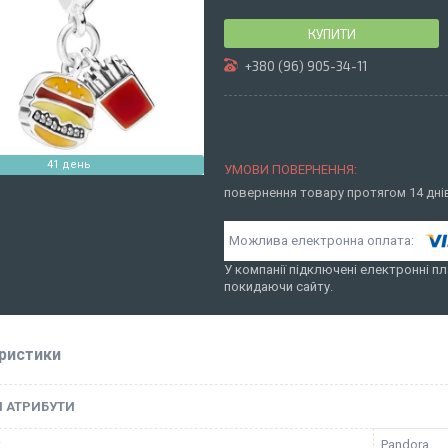
КУПИТИ
+380 (96) 905-34-11
41 день
повернення товару протягом 14 дн
У компанії підключені електронні пл
покидаючи сайту.
ристики
І АТРИБУТИ
к
Pandora