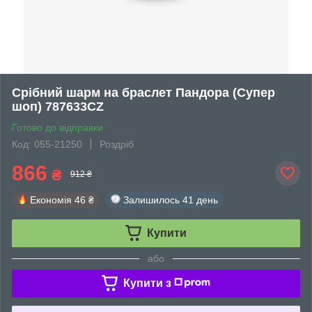
Срібний шарм на браслет Пандора (Супер
шоп) 787633CZ
Готово до відправки
Код: 055-21250
Роздріб
866
₴
912 ₴
Економія
46 ₴
Залишилось
41 день
Купити
або
Купити з