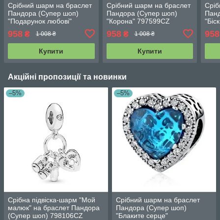
Срібний шарм на браслет
Срібний шарм на браслет
Сріб
Пандора (Супер шоп)
Пандора (Супер шоп)
Панд
"Подарунок любові"
"Корона" 797599CZ
"Біс
792047CZ
958
958
958
₴
₴
1 008 ₴
1 008 ₴
Купити
Купити
Акційні пропозиції та новинки
–5%
–5%
Срібна підвіска-шарм "Мой
Срібний шарм на браслет
малюк" на браслет Пандора
Пандора (Супер шоп)
(Супер шоп) 798106CZ
"Блаките серце"