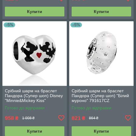
Купити
Купити
–5%
–5%
Срібний шарм на браслет
Срібний шарм на браслет
Пандора (Супер шоп) Disney
Пандора (Супер шоп) "Білий
"Minnie&Mickey Kiss"
муроно" 791617CZ
791443ENMX
Готово до відправки
Готово до відправки
958
821
₴
₴
1 008 ₴
864 ₴
Купити
Купити