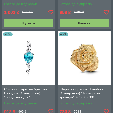
Готово до відправки
Готово до відправки
1 003
958
₴
₴
1 056 ₴
1 008 ₴
Купити
Купити
–5%
–5%
Срібний шарм на браслет
Шарм на браслет Pandora
Пандора (Супер шоп)
(Супер шоп) "Кольорова
"Ворушна куля"
троянда" 763675C00
Готово до відправки
Готово до відправки
912
730
₴
₴
960 ₴
768 ₴