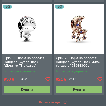
–5%
–5%
Срібний шарм на браслет
Срібний шарм на браслет
Пандора (Супер шоп)
Пандора (Супер шоп) "Живи
"Дівчинка Тінейджер"
більшого" 789643C01
798904C01
Готово до відправки
Готово до відправки
958
821
₴
₴
1 008 ₴
864 ₴
Купити
Купити
Показати ще