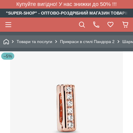
Купуйте вигідно! У нас знижки до 50% !!!
"SUPER-SHOP" - ОПТОВО-РОЗДРІБНИЙ МАГАЗИН ТОВАРІВ Д
Товари та послуги
Прикраси в стилі Пандора 2
Шар
–5%