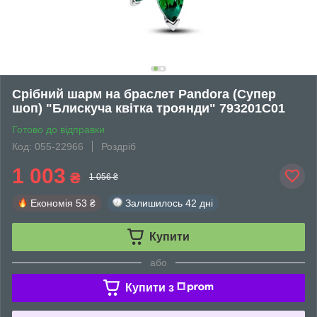
Срібний шарм на браслет Pandora (Супер
шоп) "Блискуча квітка троянди" 793201C01
Готово до відправки
Код: 055-22966
Роздріб
1 003
₴
1 056 ₴
Економія
53 ₴
Залишилось
42 дні
Купити
або
Купити з