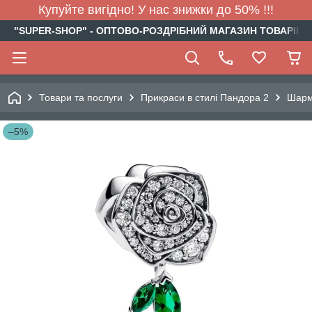
Купуйте вигідно! У нас знижки до 50% !!!
"SUPER-SHOP" - ОПТОВО-РОЗДРІБНИЙ МАГАЗИН ТОВАРІВ Д
Товари та послуги
Прикраси в стилі Пандора 2
Шар
–5%