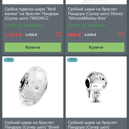
Срібна підвіска-шарм "Мой
Срібний шарм на браслет
малюк" на браслет Пандора
Пандора (Супер шоп) Disney
(Супер шоп) 798106CZ
"Minnie&Mickey Kiss"
791443ENMX
Готово до відправки
Готово до відправки
1 003
958
₴
₴
1 056 ₴
1 008 ₴
Купити
Купити
–5%
–5%
Срібний шарм на браслет
Срібний шарм на браслет
Пандора (Супер шоп) "Білий
Пандора (Супер шоп)