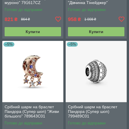
муроно" 791617CZ
"Дівчинка Тінейджер"
798904C01
Готово до відправки
Готово до відправки
821
958
₴
₴
864 ₴
1 008 ₴
Купити
Купити
–5%
–5%
Срібний шарм на браслет
Срібний шарм на браслет
Пандора (Супер шоп) "Живи
Пандора (Супер шоп)
більшого" 789643C01
799489C01
Готово до відправки
Готово до відправки