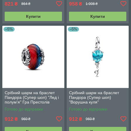
821
958
₴
₴
864 ₴
1 008 ₴
Купити
Купити
–5%
–5%
Срібний шарм на браслет
Срібний шарм на браслет
Пандора (Супер шоп) "Лед і
Пандора (Супер шоп)
полум'я" Гра Престолів
"Ворушна куля"
Готово до відправки
Готово до відправки
912
912
₴
₴
960 ₴
960 ₴