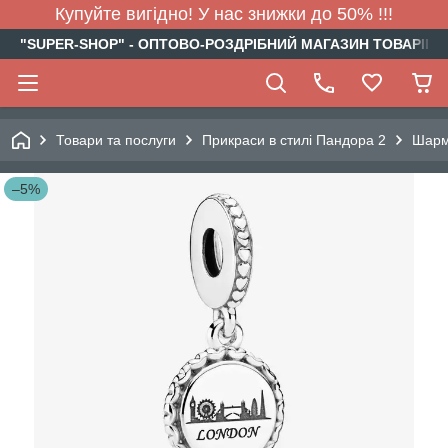
Купуйте вигідно! У нас знижки до 50% !!!
"SUPER-SHOP" - ОПТОВО-РОЗДРІБНИЙ МАГАЗИН ТОВАРІВ Д
Товари та послуги
Прикраси в стилі Пандора 2
Шар
–5%