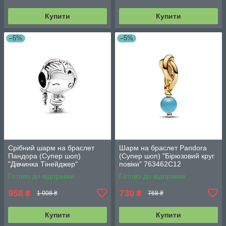
Купити
Купити
–5%
–5%
Срібний шарм на браслет
Шарм на браслет Pandora
Пандора (Супер шоп)
(Супер шоп) "Бірюзовий круг
"Дівчинка Тінейджер"
повіки" 763462C12
798904C01
Готово до відправки
Готово до відправки
958
730
₴
₴
1 008 ₴
768 ₴
Купити
Купити