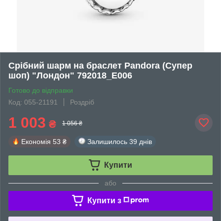
Срібний шарм на браслет Pandora (Супер
шоп) "Лондон" 792018_E006
Готово до відправки
Код: 055-21191
Роздріб
1 003
₴
1 056 ₴
Економія
53 ₴
Залишилось
39 днів
Купити
або
Купити з