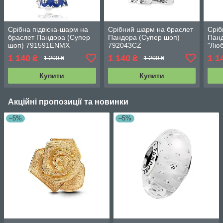
Срібна підвіска-шарм на
Срібний шарм на браслет
Сріб
браслет Пандора (Супер
Пандора (Супер шоп)
Панд
шоп) 791591ENMX
792043CZ
"Люб
797
1 140
1 140
1 1
₴
₴
1 200 ₴
1 200 ₴
Купити
Купити
Акційні пропозиції та новинки
–5%
–5%