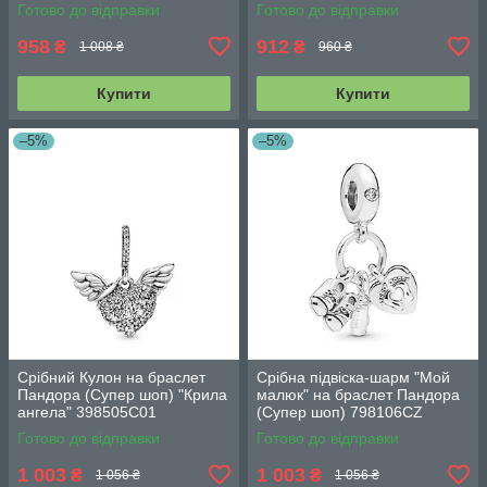
791443ENMX
Готово до відправки
Готово до відправки
958
912
₴
₴
1 008 ₴
960 ₴
Купити
Купити
–5%
–5%
Срібний Кулон на браслет
Срібна підвіска-шарм "Мой
Пандора (Супер шоп) "Крила
малюк" на браслет Пандора
ангела" 398505C01
(Супер шоп) 798106CZ
Готово до відправки
Готово до відправки
1 003
1 003
₴
₴
1 056 ₴
1 056 ₴