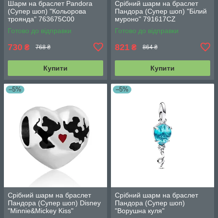
Шарм на браслет Pandora
Срібний шарм на браслет
(Супер шоп) "Кольорова
Пандора (Супер шоп) "Білий
троянда" 763675C00
муроно" 791617CZ
Готово до відправки
Готово до відправки
730
821
₴
₴
768 ₴
864 ₴
Купити
Купити
–5%
–5%
Срібний шарм на браслет
Срібний шарм на браслет
Пандора (Супер шоп) Disney
Пандора (Супер шоп)
"Minnie&Mickey Kiss"
"Ворушна куля"