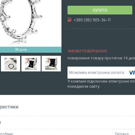
КУПИТИ
+380 (96) 905-34-11
38 днів
повернення товару протягом 14 дн
У компанії підключені електронні пл
покидаючи сайту.
ристики
І
иробник
Таїланд