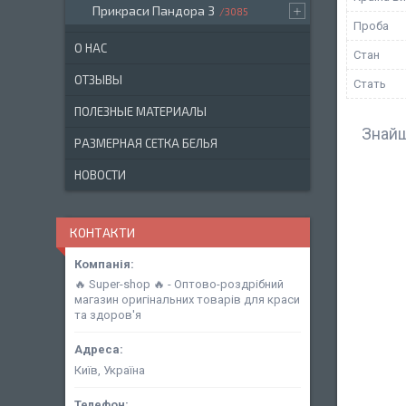
Прикраси Пандора 3
3085
Проба
О НАС
Стан
ОТЗЫВЫ
Стать
ПОЛЕЗНЫЕ МАТЕРИАЛЫ
Знайш
РАЗМЕРНАЯ СЕТКА БЕЛЬЯ
НОВОСТИ
КОНТАКТИ
🔥 Super-shop 🔥 - Оптово-роздрібний
магазин оригінальних товарів для краси
та здоров'я
Київ, Україна