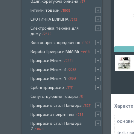
Одяг, корегуюча білизна
37
Інтимні товари
1808
ЕРОТИЧНА БІЛИЗНА
573
Електроніка, техніка для
дому
2379
Зоотовари, спорядження
1926
Вироби Прикраси МіМіМі
4446
Прикраси Мімімі
2261
Прикраси Мімімі 3
2283
Прикраси Мімімі 4
2343
Срібні прикраси 2
1711
Сопутствующие товары
5
Прикраси в стилі Пандора
Характе
3271
Прикраси з покриттям
638
ОСНОВН
Прикраси в стилі Пандора
2
3428
Країна в