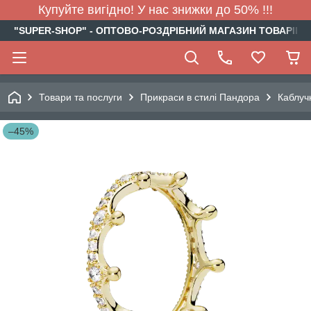
Купуйте вигідно! У нас знижки до 50% !!!
"SUPER-SHOP" - ОПТОВО-РОЗДРІБНИЙ МАГАЗИН ТОВАРІВ Д
Товари та послуги
Прикраси в стилі Пандора
Каблуч
–45%