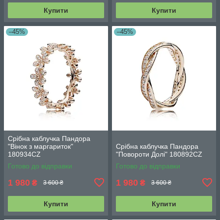
Купити
Купити
–45%
–45%
Срібна каблучка Пандора
"Вінок з маргариток"
Срібна каблучка Пандора
180934CZ
"Повороти Долі" 180892CZ
Готово до відправки
Готово до відправки
1 980
1 980
₴
₴
3 600 ₴
3 600 ₴
Купити
Купити