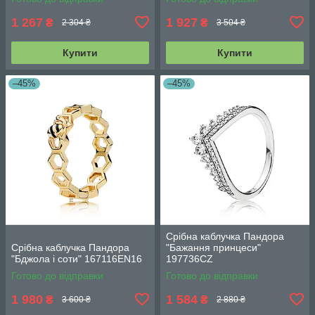
1 267
1 927
₴
₴
2 304 ₴
3 504 ₴
Купити
Купити
–45%
–45%
Срібна каблучка Пандора
Срібна каблучка Пандора
"Бажання принцеси"
"Бджола і соти" 167116EN16
197736CZ
Готово до відправки
Готово до відправки
1 980
1 584
₴
₴
3 600 ₴
2 880 ₴