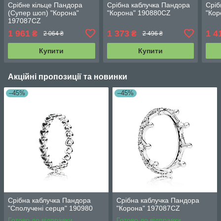
Срібне кільце Пандора
Срібна каблучка Пандора
Сріб
(Супер шоп) "Корона"
"Корона" 190880CZ
"Кор
197087CZ
1 961
1 373
1 4
₴
₴
2 064 ₴
2 496 ₴
Купити
Купити
Акційні пропозиції та новинки
–45%
–45%
Срібна каблучка Пандора
Срібна каблучка Пандора
"Сполучені серця" 190980
"Корона" 197087CZ
Готово до відправки
Готово до відправки