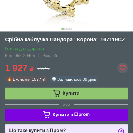
Срібна каблучка Пандора "Корона" 167119CZ
Готово до відправки
Код: 055-20405
Роздріб
1 927
₴
3 504 ₴
Економія
1577 ₴
Залишилось
39 днів
Купити
або
Купити з
Що таке купити з Пром?