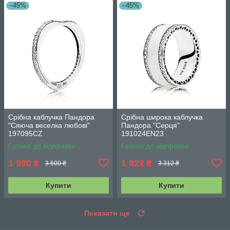
–45%
–45%
Срібна каблучка Пандора
Срібна широка каблучка
"Сяюча веселка любові"
Пандора "Серця"
197095CZ
191024EN23
Готово до відправки
Готово до відправки
1 980
1 822
₴
₴
3 600 ₴
3 312 ₴
Купити
Купити
Показати ще