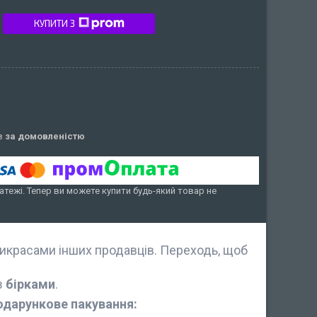
КУПИТИ З
ів
за домовленістю
атежі. Тепер ви можете купити будь-який товар не
икрасами інших продавців. Переходь, щоб
з
бірками
.
одарункове пакування: