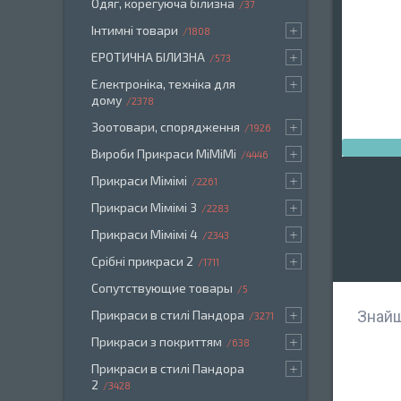
Одяг, корегуюча білизна
37
Інтимні товари
1808
ЕРОТИЧНА БІЛИЗНА
573
Електроніка, техніка для
дому
2378
Зоотовари, спорядження
1926
Вироби Прикраси МіМіМі
4446
Прикраси Мімімі
2261
Прикраси Мімімі 3
2283
Прикраси Мімімі 4
2343
Срібні прикраси 2
1711
Сопутствующие товары
5
Знайш
Прикраси в стилі Пандора
3271
Прикраси з покриттям
638
Прикраси в стилі Пандора
2
3428