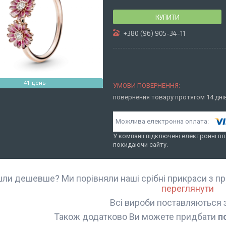
КУПИТИ
+380 (96) 905-34-11
41 день
повернення товару протягом 14 дн
У компанії підключені електронні пл
покидаючи сайту.
ли дешевше? Ми порівняли наші срібні прикраси з пр
переглянути
Всі вироби поставляються 
Також додатково Ви можете придбати
п