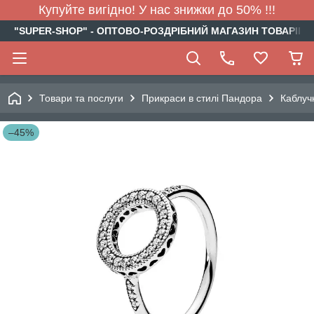
Купуйте вигідно! У нас знижки до 50% !!!
"SUPER-SHOP" - ОПТОВО-РОЗДРІБНИЙ МАГАЗИН ТОВАРІВ Д
Товари та послуги
Прикраси в стилі Пандора
Каблуч
–45%