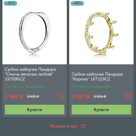
–45%
–45%
Срібна каблучка Пандора
"Сяюча веселка любові"
Срібна каблучка Пандора
197095CZ
"Корона" 167119CZ
Готово до відправки
Готово до відправки
1 980
1 927
₴
₴
3 600 ₴
3 504 ₴
Купити
Купити
Показати ще