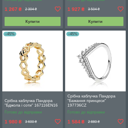
1 267
1 927
₴
₴
2 304 ₴
3 504 ₴
Купити
Купити
–45%
–45%
Срібна каблучка Пандора
Срібна каблучка Пандора
"Бажання принцеси"
"Бджола і соти" 167116EN16
197736CZ
Готово до відправки
Готово до відправки
1 980
1 584
₴
₴
3 600 ₴
2 880 ₴