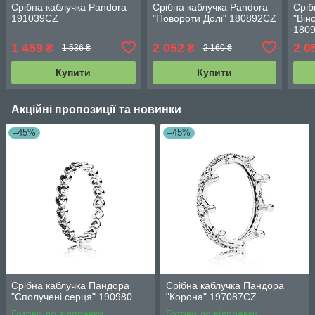
Срібна каблучка Pandora
Срібна каблучка Pandora
Сріб
191039CZ
"Повороти Долі" 180892CZ
"Він
180
1 459
2 052
2 0
₴
₴
1 536 ₴
2 160 ₴
Купити
Купити
Акційні пропозиції та новинки
–45%
–45%
Срібна каблучка Пандора
Срібна каблучка Пандора
"Сполучені серця" 190980
"Корона" 197087CZ
Готово до відправки
Готово до відправки