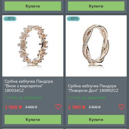
Купити
Купити
–45%
–45%
Срібна каблучка Пандора
"Вінок з маргариток"
Срібна каблучка Пандора
180934CZ
"Повороти Долі" 180892CZ
Готово до відправки
Готово до відправки
1 980
1 980
₴
₴
3 600 ₴
3 600 ₴
Купити
Купити