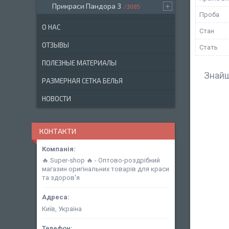
Прикраси Пандора 3
3085
Проба
О НАС
Стан
ОТЗЫВЫ
Стать
ПОЛЕЗНЫЕ МАТЕРИАЛЫ
Знайш
РАЗМЕРНАЯ СЕТКА БЕЛЬЯ
НОВОСТИ
КОНТАКТИ
🔥 Super-shop 🔥 - Оптово-роздрібний
магазин оригінальних товарів для краси
та здоров'я
Київ, Україна