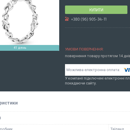
КУПИТИ
+380 (96) 905-34-11
41 день
повернення товару протягом 14 дн
У компанії підключені електронні пл
покидаючи сайту.
ристики
І
иробник
Таїланд