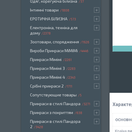
Одяг, корегуюча білизна
37
Інтимні товари
1808
ЕРОТИЧНА БІЛИЗНА
573
Електроніка, техніка для
дому
2378
Зоотовари, спорядження
1926
Вироби Прикраси МіМіМі
4446
Прикраси Мімімі
2261
Прикраси Мімімі 3
2283
Прикраси Мімімі 4
2343
Срібні прикраси 2
1711
Сопутствующие товары
5
Прикраси в стилі Пандора
Характе
3271
Прикраси з покриттям
638
ОСНОВН
Прикраси в стилі Пандора
2
3428
Країна в