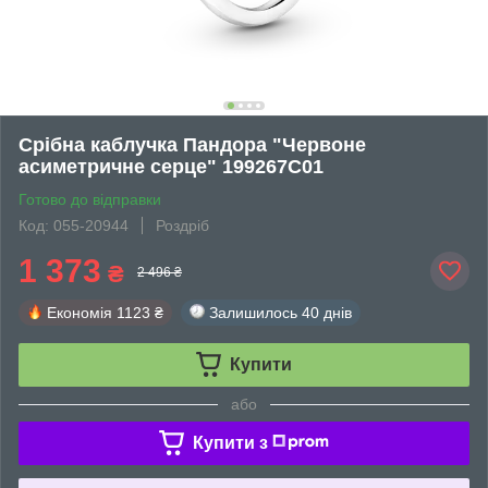
Срібна каблучка Пандора "Червоне
асиметричне серце" 199267C01
Готово до відправки
Код: 055-20944
Роздріб
1 373
₴
2 496 ₴
Економія
1123 ₴
Залишилось
40 днів
Купити
або
Купити з