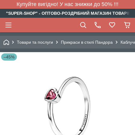
Купуйте вигідно! У нас знижки до 50% !!!
"SUPER-SHOP" - ОПТОВО-РОЗДРІБНИЙ МАГАЗИН ТОВАРІВ Д
Товари та послуги
Прикраси в стилі Пандора
Каблуч
–45%