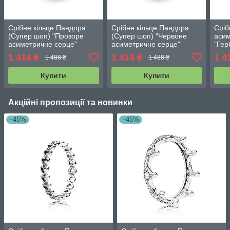
Срібне кільце Пандора
Срібне кільце Пандора
Сріб
(Супер шоп) "Прозоре
(Супер шоп) "Червоне
аси
асиметричне серце"
асиметричне серце"
"Гер
199267C02
199267C01
1 414
1 414
1 4
₴
₴
1 488 ₴
1 488 ₴
Купити
Купити
Акційні пропозиції та новинки
–45%
–45%