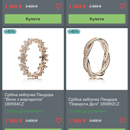
1 980
1 584
₴
₴
3 600 ₴
2 880 ₴
Купити
Купити
–45%
–45%
Срібна каблучка Пандора
"Вінок з маргариток"
Срібна каблучка Пандора
180934CZ
"Повороти Долі" 180892CZ
Готово до відправки
Готово до відправки
1 980
1 980
₴
₴
3 600 ₴
3 600 ₴