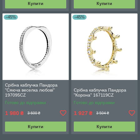
Купити
Купити
–45%
–45%
Срібна каблучка Пандора
"Сяюча веселка любові"
Срібна каблучка Пандора
197095CZ
"Корона" 167119CZ
Готово до відправки
Готово до відправки
1 980
1 927
₴
₴
3 600 ₴
3 504 ₴
Купити
Купити