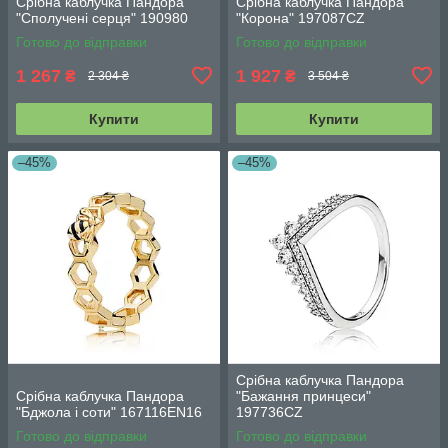
Срібна каблучка Пандора
Срібна каблучка Пандора
"Сполучені серця" 190980
"Корона" 197087CZ
Готово до відправки
Готово до відправки
1 267
1 927
₴
₴
2 304 ₴
3 504 ₴
Купити
Купити
–45%
–45%
Срібна каблучка Пандора
Срібна каблучка Пандора
"Бажання принцеси"
"Бджола і соти" 167116EN16
197736CZ
Готово до відправки
Готово до відправки