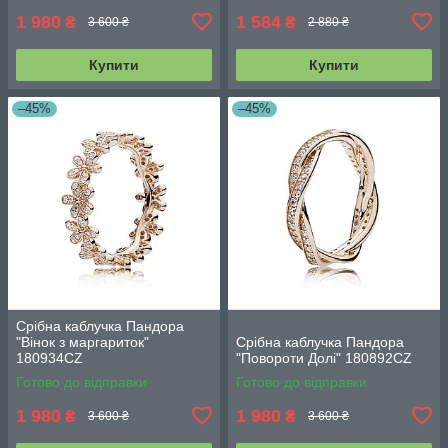
1 980
1 584
₴
₴
3 600 ₴
2 880 ₴
Купити
Купити
–45%
–45%
Срібна каблучка Пандора
"Вінок з маргариток"
Срібна каблучка Пандора
180934CZ
"Повороти Долі" 180892CZ
Готово до відправки
Готово до відправки
1 980
1 980
₴
₴
3 600 ₴
3 600 ₴