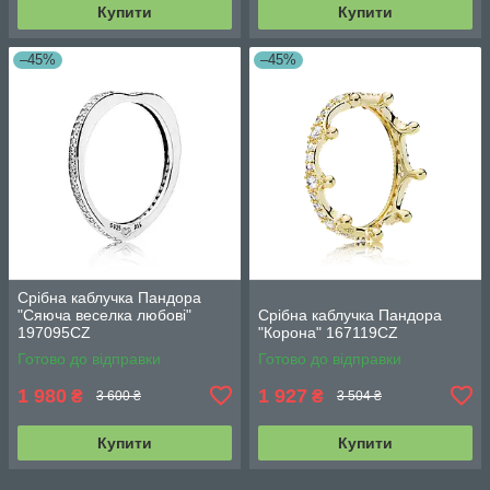
Купити
Купити
–45%
–45%
Срібна каблучка Пандора
"Сяюча веселка любові"
Срібна каблучка Пандора
197095CZ
"Корона" 167119CZ
Готово до відправки
Готово до відправки
1 980
1 927
₴
₴
3 600 ₴
3 504 ₴
Купити
Купити