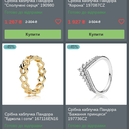
Срібна каблучка Пандора
Срібна каблучка Пандора
"Сполучені серця" 190980
"Корона" 197087CZ
Готово до відправки
Готово до відправки
1 267
1 927
₴
₴
2 304 ₴
3 504 ₴
Купити
Купити
–45%
–45%
Срібна каблучка Пандора
Срібна каблучка Пандора
"Бажання принцеси"
"Бджола і соти" 167116EN16
197736CZ
Готово до відправки
Готово до відправки