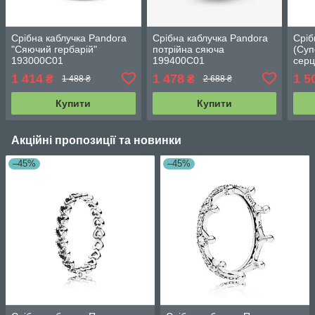
Срібна каблучка Pandora
Срібна каблучка Pandora
Сріб
"Сяючий гербарій"
потрійна сяюча
(Суп
193000C01
199400C01
серц
1 414
1 478
1 5
₴
₴
1 488 ₴
2 688 ₴
Купити
Купити
Акційні пропозиції та новинки
–45%
–45%