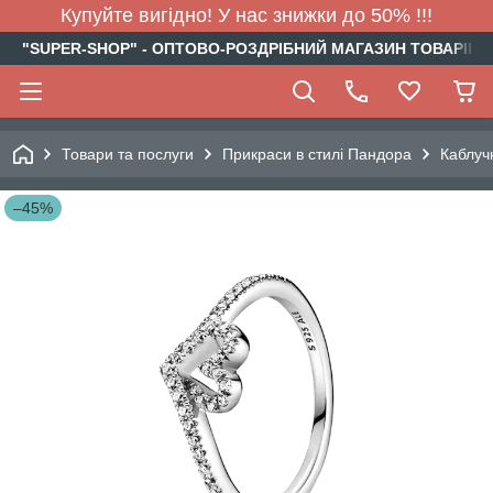
Купуйте вигідно! У нас знижки до 50% !!!
"SUPER-SHOP" - ОПТОВО-РОЗДРІБНИЙ МАГАЗИН ТОВАРІВ Д
Товари та послуги
Прикраси в стилі Пандора
Каблуч
–45%