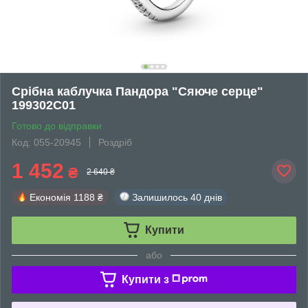
Срібна каблучка Пандора "Сяюче серце"
199302C01
Готово до відправки
Код: 055-20945
Роздріб
1 452
₴
2 640 ₴
Економія
1188 ₴
Залишилось
40 днів
Купити
або
Купити з