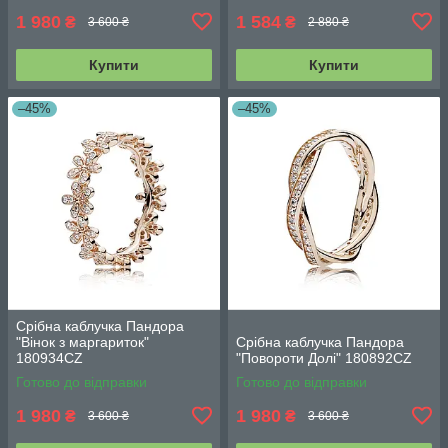
1 980
1 584
₴
₴
3 600 ₴
2 880 ₴
Купити
Купити
–45%
–45%
Срібна каблучка Пандора
"Вінок з маргариток"
Срібна каблучка Пандора
180934CZ
"Повороти Долі" 180892CZ
Готово до відправки
Готово до відправки
1 980
1 980
₴
₴
3 600 ₴
3 600 ₴