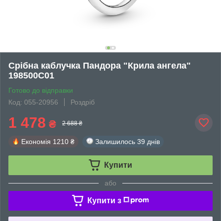
Срібна каблучка Пандора "Крила ангела"
198500C01
Готово до відправки
Код: 055-20956
Роздріб
1 478
₴
2 688 ₴
Економія
1210 ₴
Залишилось
39 днів
Купити
або
Купити з