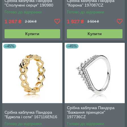
Срібна каблучка Пандора
Срібна каблучка Пандора
"Сполучені серця" 190980
"Корона" 197087CZ
Готово до відправки
Готово до відправки
1 267
1 927
₴
₴
2 304 ₴
3 504 ₴
Купити
Купити
–45%
–45%
Срібна каблучка Пандора
Срібна каблучка Пандора
"Бажання принцеси"
"Бджола і соти" 167116EN16
197736CZ
Готово до відправки
Готово до відправки