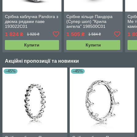
Срібна каблучка Pandora з
Срібне кільце Пандора
Сріб
двома рядами паве
(Супер шоп) "Крила
Ме т
193022C01
ангела" 198500C01
кам
1 824
1 505
1 8
₴
₴
1 920 ₴
1 584 ₴
Купити
Купити
Акційні пропозиції та новинки
–45%
–45%