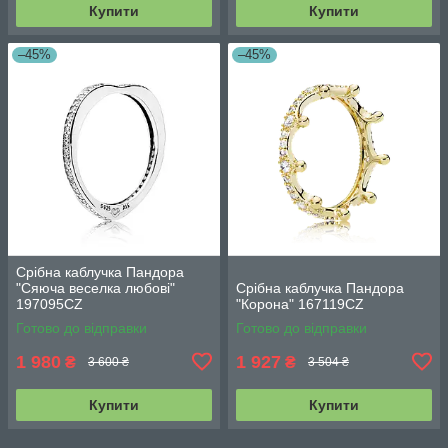
Купити
Купити
–45%
–45%
Срібна каблучка Пандора
"Сяюча веселка любові"
Срібна каблучка Пандора
197095CZ
"Корона" 167119CZ
Готово до відправки
Готово до відправки
1 980
1 927
₴
₴
3 600 ₴
3 504 ₴
Купити
Купити