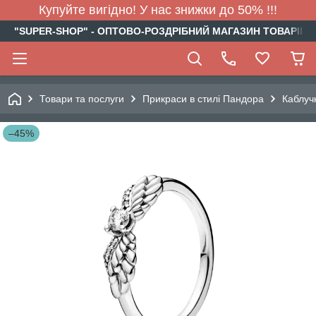
Купуйте вигідно! У нас знижки до 50% !!!
"SUPER-SHOP" - ОПТОВО-РОЗДРІБНИЙ МАГАЗИН ТОВАРІВ Д
Товари та послуги
Прикраси в стилі Пандора
Каблуч
–45%