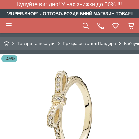
Купуйте вигідно! У нас знижки до 50% !!!
"SUPER-SHOP" - ОПТОВО-РОЗДРІБНИЙ МАГАЗИН ТОВАРІВ Д
Товари та послуги
Прикраси в стилі Пандора
Каблуч
–45%