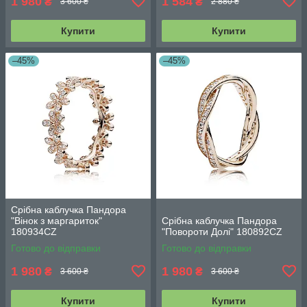
1 980
1 584
₴
₴
3 600 ₴
2 880 ₴
Купити
Купити
–45%
–45%
Срібна каблучка Пандора
"Вінок з маргариток"
Срібна каблучка Пандора
180934CZ
"Повороти Долі" 180892CZ
Готово до відправки
Готово до відправки
1 980
1 980
₴
₴
3 600 ₴
3 600 ₴
Купити
Купити