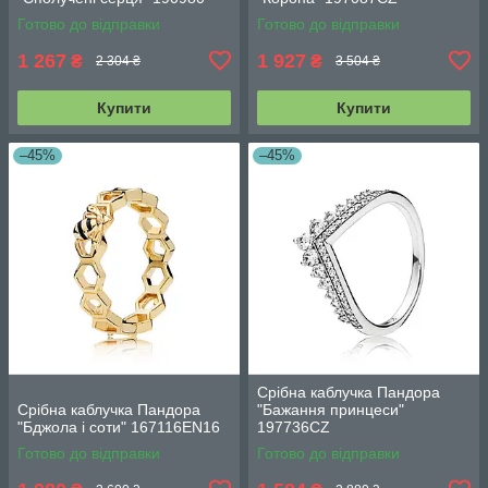
Готово до відправки
Готово до відправки
1 267
1 927
₴
₴
2 304 ₴
3 504 ₴
Купити
Купити
–45%
–45%
Срібна каблучка Пандора
Срібна каблучка Пандора
"Бажання принцеси"
"Бджола і соти" 167116EN16
197736CZ
Готово до відправки
Готово до відправки