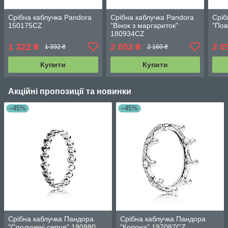
Срібна каблучка Pandora
Срібна каблучка Pandora
Сріб
150175CZ
"Вінок з маргариток"
"Пов
180934CZ
1 322
2 052
2 0
₴
₴
1 392 ₴
2 160 ₴
Купити
Купити
Акційні пропозиції та новинки
–45%
–45%
Срібна каблучка Пандора
Срібна каблучка Пандора
"Сполучені серця" 190980
"Корона" 197087CZ