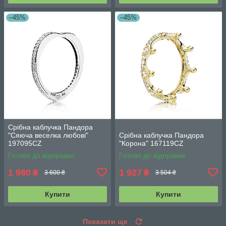
–45%
–45%
Срібна каблучка Пандора
"Сяюча веселка любові"
Срібна каблучка Пандора
197095CZ
"Корона" 167119CZ
Готово до відправки
Готово до відправки
1 980
1 927
₴
₴
3 600 ₴
3 504 ₴
Купити
Купити
Показати ще