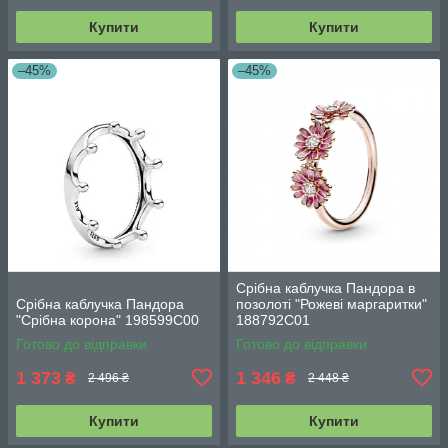
Купити
Купити
–45%
–45%
Срібна каблучка Пандора в
Срібна каблучка Пандора
позолоті "Рожеві маргаритки"
"Срібна корона" 198599C00
188792C01
Готово до відправки
Готово до відправки
1 373
1 346
₴
₴
2 496 ₴
2 448 ₴
Купити
Купити