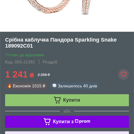
Срібна каблучка Пандора Sparkling Snake
189092C01
Готово до відправки
Код: 055-21381
Роздріб
1 241
₴
2 256 ₴
Економія
1015 ₴
Залишилось
40 днів
Купити
або
Купити з