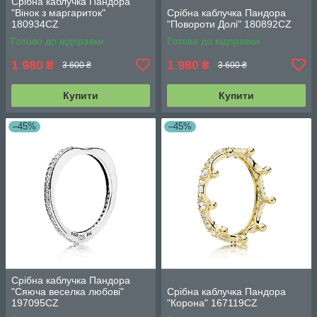
Срібна каблучка Пандора
"Вінок з маргариток"
Срібна каблучка Пандора
180934CZ
"Повороти Долі" 180892CZ
Готово до відправки
Готово до відправки
1 980
1 980
₴
₴
3 600 ₴
3 600 ₴
Купити
Купити
–45%
–45%
Срібна каблучка Пандора
"Сяюча веселка любові"
Срібна каблучка Пандора
197095CZ
"Корона" 167119CZ