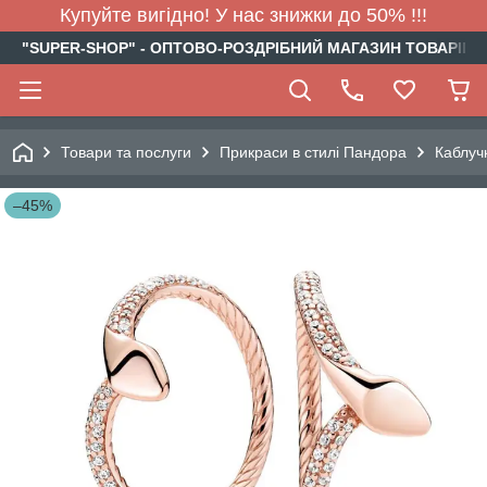
Купуйте вигідно! У нас знижки до 50% !!!
"SUPER-SHOP" - ОПТОВО-РОЗДРІБНИЙ МАГАЗИН ТОВАРІВ Д
Товари та послуги
Прикраси в стилі Пандора
Каблуч
–45%