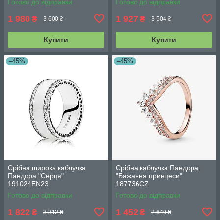
Готово до відправки
Готово до відправки
1 980
1 927
₴
₴
3 600 ₴
3 504 ₴
Купити
Купити
–45%
–45%
Срібна широка каблучка
Срібна каблучка Пандора
Пандора "Серця"
"Бажання принцеси"
191024EN23
187736CZ
Готово до відправки
Готово до відправки
1 822
1 452
₴
₴
3 312 ₴
2 640 ₴