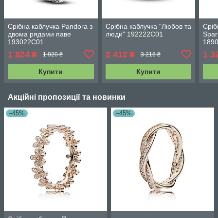
Срібна каблучка Pandora з
Срібна каблучка "Любов та
Сріб
двома рядами паве
люди" 192222C01
Spar
193022C01
189
1 824
2 412
1 3
₴
₴
1 920 ₴
3 216 ₴
Купити
Купити
Акційні пропозиції та новинки
–45%
–45%