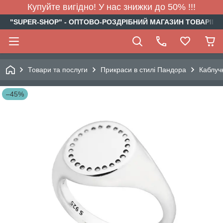
Купуйте вигідно! У нас знижки до 50% !!!
"SUPER-SHOP" - ОПТОВО-РОЗДРІБНИЙ МАГАЗИН ТОВАРІВ Д
Товари та послуги
Прикраси в стилі Пандора
Каблуч
–45%