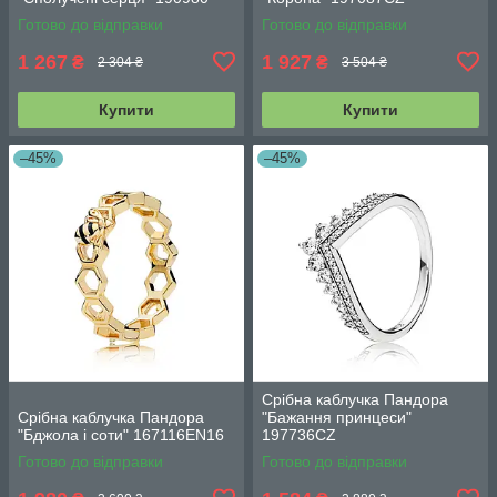
Готово до відправки
Готово до відправки
1 267
1 927
₴
₴
2 304 ₴
3 504 ₴
Купити
Купити
–45%
–45%
Срібна каблучка Пандора
Срібна каблучка Пандора
"Бажання принцеси"
"Бджола і соти" 167116EN16
197736CZ
Готово до відправки
Готово до відправки