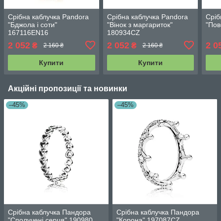
Срібна каблучка Pandora
Срібна каблучка Pandora
Сріб
"Бджола і соти"
"Вінок з маргариток"
"Пов
167116EN16
180934CZ
2 052
2 052
2 0
₴
₴
2 160 ₴
2 160 ₴
Купити
Купити
Акційні пропозиції та новинки
–45%
–45%
Срібна каблучка Пандора
Срібна каблучка Пандора
"Сполучені серця" 190980
"Корона" 197087CZ