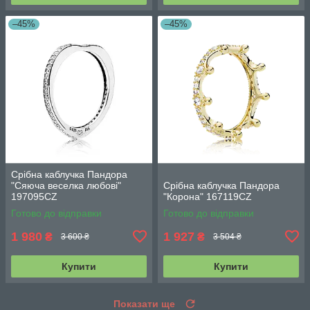
–45%
–45%
Срібна каблучка Пандора
"Сяюча веселка любові"
Срібна каблучка Пандора
197095CZ
"Корона" 167119CZ
Готово до відправки
Готово до відправки
1 980
1 927
₴
₴
3 600 ₴
3 504 ₴
Купити
Купити
Показати ще