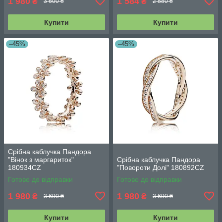
1 980
1 584
₴
₴
3 600 ₴
2 880 ₴
Купити
Купити
–45%
–45%
Срібна каблучка Пандора
"Вінок з маргариток"
Срібна каблучка Пандора
180934CZ
"Повороти Долі" 180892CZ
Готово до відправки
Готово до відправки
1 980
1 980
₴
₴
3 600 ₴
3 600 ₴
Купити
Купити