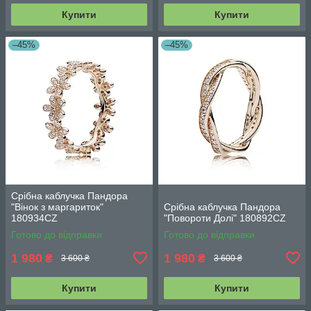
Купити
Купити
–45%
–45%
Срібна каблучка Пандора
"Вінок з маргариток"
Срібна каблучка Пандора
180934CZ
"Повороти Долі" 180892CZ
Готово до відправки
Готово до відправки
1 980
1 980
₴
₴
3 600 ₴
3 600 ₴
Купити
Купити