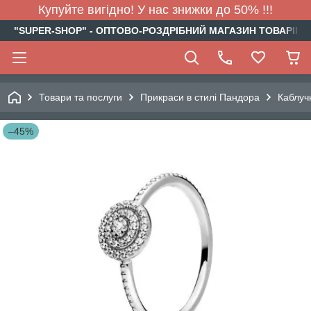
Купуйте вигідно! У нас знижки до 50% !!!
"SUPER-SHOP" - ОПТОВО-РОЗДРІБНИЙ МАГАЗИН ТОВАРІВ Д
Товари та послуги
Прикраси в стилі Пандора
Каблуч
–45%