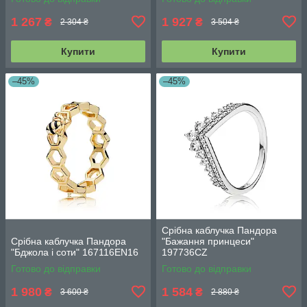
1 267
1 927
₴
₴
2 304 ₴
3 504 ₴
Купити
Купити
–45%
–45%
Срібна каблучка Пандора
Срібна каблучка Пандора
"Бажання принцеси"
"Бджола і соти" 167116EN16
197736CZ
Готово до відправки
Готово до відправки
1 980
1 584
₴
₴
3 600 ₴
2 880 ₴