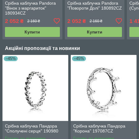
Срібна каблучка Pandora
Срібна каблучка Pandora
Сріб
"Вінок з маргариток"
"Повороти Долі" 180892CZ
(Суп
180934CZ
2 052
2 052
1 4
₴
₴
2 160 ₴
2 160 ₴
Купити
Купити
Акційні пропозиції та новинки
–45%
–45%
Срібна каблучка Пандора
Срібна каблучка Пандора
"Сполучені серця" 190980
"Корона" 197087CZ
Готово до відправки
Готово до відправки