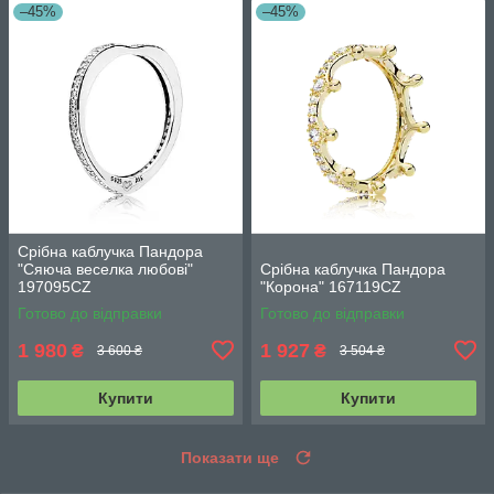
–45%
–45%
Срібна каблучка Пандора
"Сяюча веселка любові"
Срібна каблучка Пандора
197095CZ
"Корона" 167119CZ
Готово до відправки
Готово до відправки
1 980
1 927
₴
₴
3 600 ₴
3 504 ₴
Купити
Купити
Показати ще