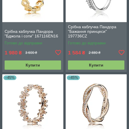
Срібна каблучка Пандора
Срібна каблучка Пандора
"Бажання принцеси"
"Бджола і соти" 167116EN16
197736CZ
Готово до відправки
Готово до відправки
1 980
1 584
₴
₴
3 600 ₴
2 880 ₴
Купити
Купити
–45%
–45%