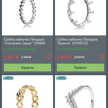
Срібна каблучка Пандора
Срібна каблучка Пандора
"Сполучені серця" 190980
"Корона" 197087CZ
Готово до відправки
Готово до відправки
1 267
1 927
₴
₴
2 304 ₴
3 504 ₴
Купити
Купити
–45%
–45%