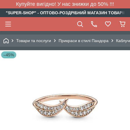
Купуйте вигідно! У нас знижки до 50% !!!
"SUPER-SHOP" - ОПТОВО-РОЗДРІБНИЙ МАГАЗИН ТОВАРІВ Д
Товари та послуги
Прикраси в стилі Пандора
Каблуч
–45%