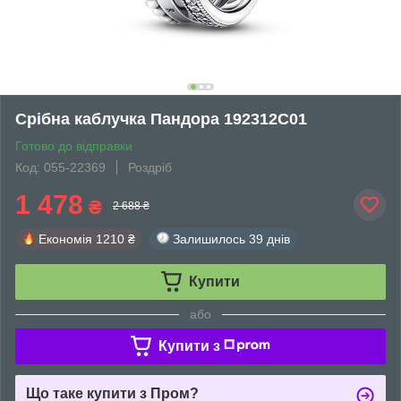
Срібна каблучка Пандора 192312C01
Готово до відправки
Код: 055-22369
Роздріб
1 478
₴
2 688 ₴
Економія
1210 ₴
Залишилось
39 днів
Купити
або
Купити з
Що таке купити з Пром?