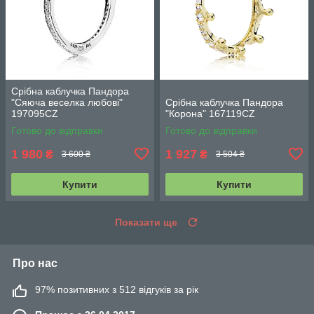
Срібна каблучка Пандора
"Сяюча веселка любові"
Срібна каблучка Пандора
197095CZ
"Корона" 167119CZ
Готово до відправки
Готово до відправки
1 980
1 927
₴
₴
3 600 ₴
3 504 ₴
Купити
Купити
Показати ще
Про нас
97% позитивних з 512 відгуків за рік