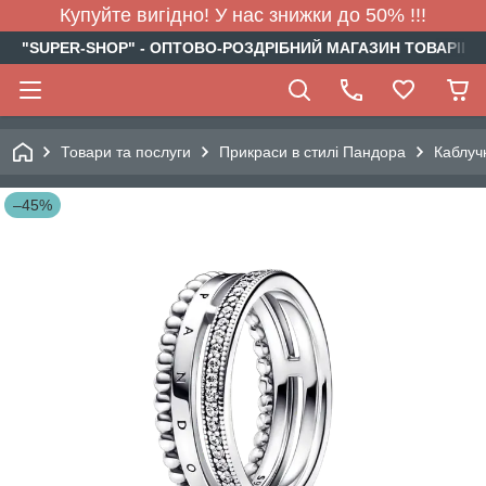
Купуйте вигідно! У нас знижки до 50% !!!
"SUPER-SHOP" - ОПТОВО-РОЗДРІБНИЙ МАГАЗИН ТОВАРІВ Д
Товари та послуги
Прикраси в стилі Пандора
Каблуч
–45%