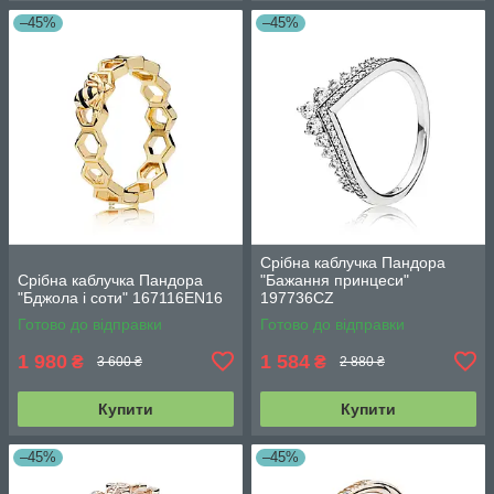
–45%
–45%
Срібна каблучка Пандора
Срібна каблучка Пандора
"Бажання принцеси"
"Бджола і соти" 167116EN16
197736CZ
Готово до відправки
Готово до відправки
1 980
1 584
₴
₴
3 600 ₴
2 880 ₴
Купити
Купити
–45%
–45%