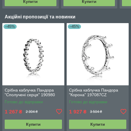
Купити
Купити
Акційні пропозиції та новинки
–45%
–45%
Срібна каблучка Пандора
Срібна каблучка Пандора
"Сполучені серця" 190980
"Корона" 197087CZ
Готово до відправки
Готово до відправки
1 267
1 927
₴
₴
2 304 ₴
3 504 ₴
Купити
Купити