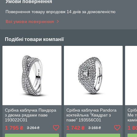
Умови повернення
Повернення товару впродовж 14 днів за домовленістю
Всі умови повернення
Подібні товари компанії
Срібна каблучка Пандора
Срібна каблучка Pandora
Сріб
з двома рядами паве
коктейльна "Квадрат з
Ме т
193022C01
паве" 193556C01
кам
1 795
1 742
1 8
₴
₴
3 264 ₴
3 168 ₴