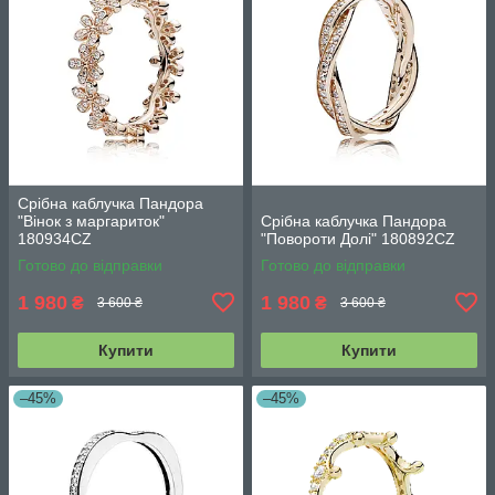
Срібна каблучка Пандора
"Вінок з маргариток"
Срібна каблучка Пандора
180934CZ
"Повороти Долі" 180892CZ
Готово до відправки
Готово до відправки
1 980
1 980
₴
₴
3 600 ₴
3 600 ₴
Купити
Купити
–45%
–45%