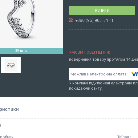
КУПИТИ
+380 (96) 905-34-11
39 днів
повернення товару протягом 14 дн
У компанії підключені електронні пл
покидаючи сайту.
ристики
І
иробник
Таїланд