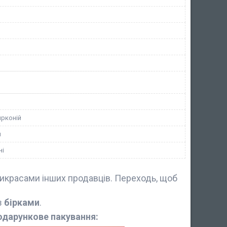
ирконій
я
ні
икрасами інших продавців. Переходь, щоб
з
бірками
.
одарункове пакування: