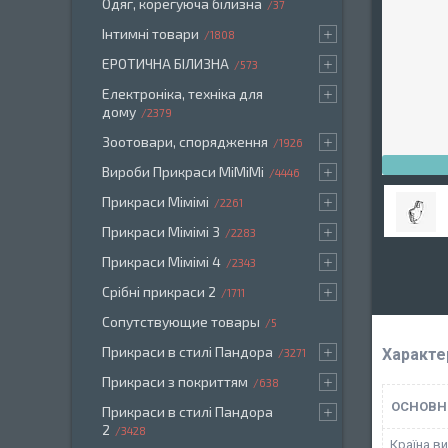
Одяг, корегуюча білизна
37
Інтимні товари
1808
ЕРОТИЧНА БІЛИЗНА
573
Електроніка, техніка для
дому
2379
Зоотовари, спорядження
1926
Вироби Прикраси МіМіМі
4446
Прикраси Мімімі
2261
Прикраси Мімімі 3
2283
Прикраси Мімімі 4
2343
Срібні прикраси 2
1711
Сопутствующие товары
5
Прикраси в стилі Пандора
Характе
3271
Прикраси з покриттям
638
ОСНОВН
Прикраси в стилі Пандора
2
3428
Країна в