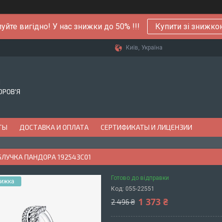
уйте вигідно! У нас знижки до 50% !!!
Купити зі знижк
Київ, Україна
Й
ОРОВ'Я
ТЫ
ДОСТАВКА И ОПЛАТА
СЕРТИФИКАТЫ И ЛИЦЕНЗИИ
БЛУЧКА ПАНДОРА 192543C01
Готово до відправки
Код:
055-22551
1 373 ₴
2 496 ₴