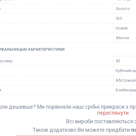
я
Золото
925
Новий
Жіноча
УВАЛЬНИЦЬКІ ХАРАКТЕРИСТИКИ
 розмір
50
Кубічний ц
Абстракці
я
Комбінова
ли дешевше? Ми порівняли наші срібні прикраси з пр
переглянути
Всі вироби поставляються 
Також додатково Ви можете придбати
п