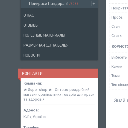
Прикраси Пандора 3
3085
Покритт
О НАС
Проба
ОТЗЫВЫ
Стан
ПОЛЕЗНЫЕ МАТЕРИАЛЫ
Стать
РАЗМЕРНАЯ СЕТКА БЕЛЬЯ
КОРИСТ
НОВОСТИ
Виберіть
Камни
КОНТАКТИ
Теми
Тип кільц
🔥 Super-shop 🔥 - Оптово-роздрібний
магазин оригінальних товарів для краси
та здоров'я
Знайш
Київ, Україна