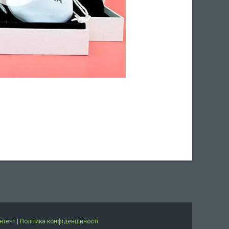
нтент
|
Політика конфіденційності