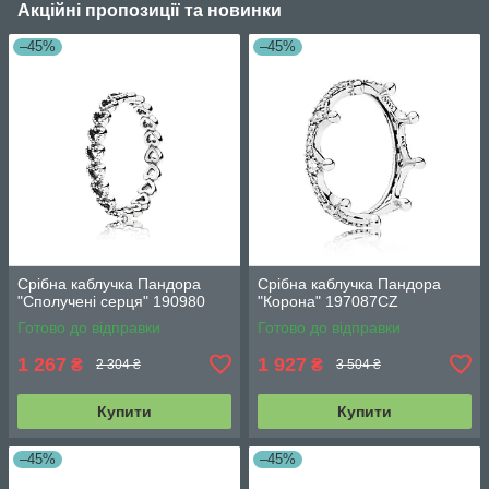
Акційні пропозиції та новинки
–45%
–45%
Срібна каблучка Пандора
Срібна каблучка Пандора
"Сполучені серця" 190980
"Корона" 197087CZ
Готово до відправки
Готово до відправки
1 267
1 927
₴
₴
2 304 ₴
3 504 ₴
Купити
Купити
–45%
–45%