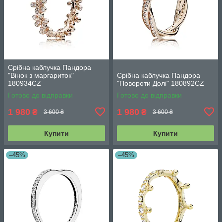
Срібна каблучка Пандора
"Вінок з маргариток"
Срібна каблучка Пандора
180934CZ
"Повороти Долі" 180892CZ
Готово до відправки
Готово до відправки
1 980
1 980
₴
₴
3 600 ₴
3 600 ₴
Купити
Купити
–45%
–45%