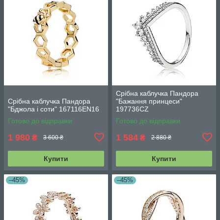
Срібна каблучка Пандора
Срібна каблучка Пандора
"Бажання принцеси"
"Бджола і соти" 167116EN16
197736CZ
Готово до відправки
Готово до відправки
1 980
1 584
₴
₴
3 600 ₴
2 880 ₴
Купити
Купити
–45%
–45%