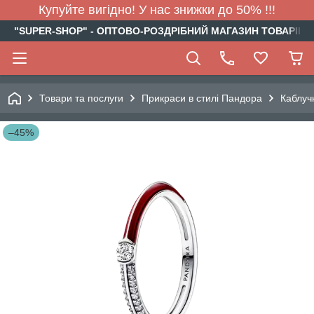
Купуйте вигідно! У нас знижки до 50% !!!
"SUPER-SHOP" - ОПТОВО-РОЗДРІБНИЙ МАГАЗИН ТОВАРІВ Д
Товари та послуги
Прикраси в стилі Пандора
Каблуч
–45%