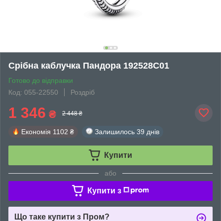
Срібна каблучка Пандора 192528C01
Готово до відправки
Код: 055-22550
Роздріб
1 346
₴
2 448 ₴
Економія
1102 ₴
Залишилось
39 днів
Купити
або
Купити з
Що таке купити з Пром?