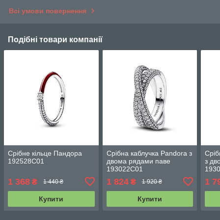
Всі умови повернення
Подібні товари компанії
Срібне кільце Пандора
Срібна каблучка Pandora з
Сріб
192528C01
двома рядами паве
з дв
193022C01
193
1 368
1 824
1 7
₴
₴
1 440 ₴
1 920 ₴
Купити
Купити