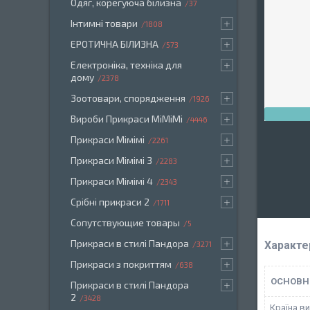
Одяг, корегуюча білизна
37
Інтимні товари
1808
ЕРОТИЧНА БІЛИЗНА
573
Електроніка, техніка для
дому
2378
Зоотовари, спорядження
1926
Вироби Прикраси МіМіМі
4446
Прикраси Мімімі
2261
Прикраси Мімімі 3
2283
Прикраси Мімімі 4
2343
Срібні прикраси 2
1711
Сопутствующие товары
5
Прикраси в стилі Пандора
Характе
3271
Прикраси з покриттям
638
ОСНОВН
Прикраси в стилі Пандора
2
3428
Країна в