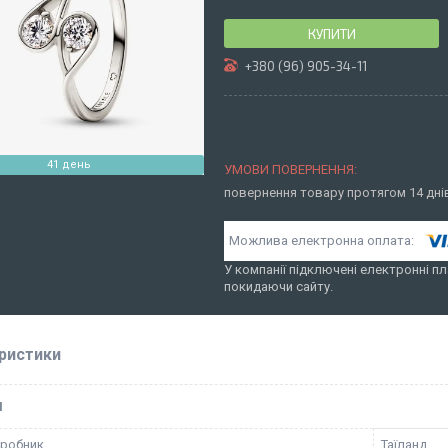
КУПИТИ
+380 (96) 905-34-11
41 день
повернення товару протягом 14 дн
У компанії підключені електронні пл
покидаючи сайту.
ристики
І
иробник
Таїланд