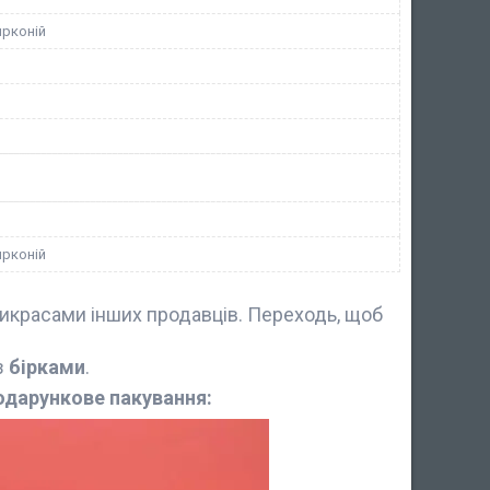
ирконій
ирконій
икрасами інших продавців. Переходь, щоб
з
бірками
.
одарункове пакування: