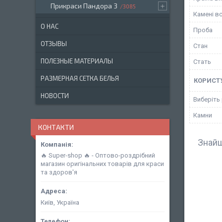
Прикраси Пандора 3
3085
Камені в
О НАС
Проба
ОТЗЫВЫ
Стан
ПОЛЕЗНЫЕ МАТЕРИАЛЫ
Стать
РАЗМЕРНАЯ СЕТКА БЕЛЬЯ
КОРИСТ
НОВОСТИ
Виберіть
Камни
КОНТАКТИ
Знайш
🔥 Super-shop 🔥 - Оптово-роздрібний
магазин оригінальних товарів для краси
та здоров'я
Київ, Україна