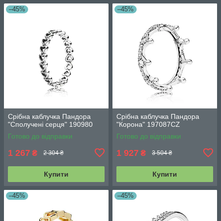
–45%
–45%
Срібна каблучка Пандора
Срібна каблучка Пандора
"Сполучені серця" 190980
"Корона" 197087CZ
Готово до відправки
Готово до відправки
1 267
1 927
₴
₴
2 304 ₴
3 504 ₴
Купити
Купити
–45%
–45%