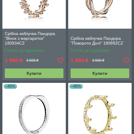
Срібна каблучка Пандора
"Вінок з маргариток"
Срібна каблучка Пандора
180934CZ
"Повороти Долі" 180892CZ
Готово до відправки
Готово до відправки
1 980
1 980
₴
₴
3 600 ₴
3 600 ₴
Купити
Купити
–45%
–45%