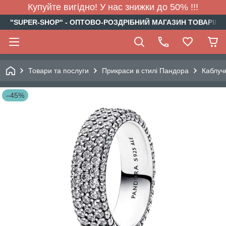
Купуйте вигідно! У нас знижки до 50% !!!
"SUPER-SHOP" - ОПТОВО-РОЗДРІБНИЙ МАГАЗИН ТОВАРІВ Д
Товари та послуги
Прикраси в стилі Пандора
Каблуч
–45%