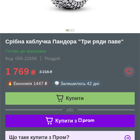
Срібна каблучка Пандора "Три ряди паве"
Готово до відправки
Код: 055-22656
Роздріб
1 769
₴
3 216 ₴
Економія
1447 ₴
Залишилось
42 дні
Купити
або
Купити з
Що таке купити з Пром?