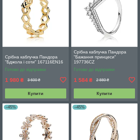
Срібна каблучка Пандора
Срібна каблучка Пандора
"Бажання принцеси"
"Бджола і соти" 167116EN16
197736CZ
Готово до відправки
Готово до відправки
1 980
1 584
₴
₴
3 600 ₴
2 880 ₴
Купити
Купити
–45%
–45%