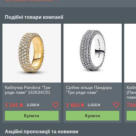
Подібні товари компанії
Каблучка Pandora "Три
Срібне кільце Пандора
Кабл
ряди паве" 162634C01
"Три ряди паве"
(Пан
паве
1 241
1 824
734
₴
₴
2 256 ₴
1 920 ₴
Купити
Купити
Акційні пропозиції та новинки