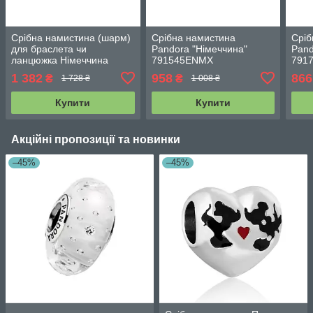
Срібна намистина (шарм)
Срібна намистина
Сріб
для браслета чи
Pandora "Німеччина"
Pand
ланцюжка Німеччина
791545ENMX
791
791545ENMX
1 382
958
866
₴
₴
1 728 ₴
1 008 ₴
Купити
Купити
Акційні пропозиції та новинки
–45%
–45%