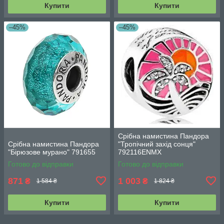
Купити
Купити
–45%
–45%
Срібна намистина Пандора
Срібна намистина Пандора
"Тропічний захід сонця"
"Бірюзове мурано" 791655
792116ENMX
Готово до відправки
Готово до відправки
871
1 003
₴
₴
1 584 ₴
1 824 ₴
Купити
Купити