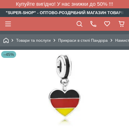
Купуйте вигідно! У нас знижки до 50% !!!
"SUPER-SHOP" - ОПТОВО-РОЗДРІБНИЙ МАГАЗИН ТОВАРІВ Д
Товари та послуги
Прикраси в стилі Пандора
Намис
–45%