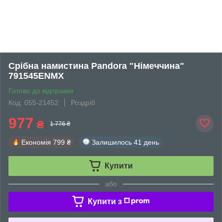
Срібна намистина Pandora "Німеччина"
791545ENMX
Готово до відправки
Код: 055-21452
Роздріб
977
₴
1 776 ₴
Економія
799 ₴
Залишилось
41 день
Купити
або
Купити з