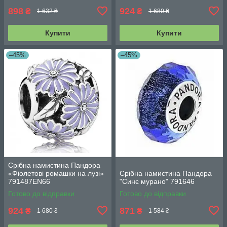
898
924
₴
₴
1 632 ₴
1 680 ₴
Купити
Купити
–45%
–45%
Срібна намистина Пандора
«Фіолетові ромашки на лузі»
Срібна намистина Пандора
791487EN66
"Синє мурано" 791646
Готово до відправки
Готово до відправки
924
871
₴
₴
1 680 ₴
1 584 ₴