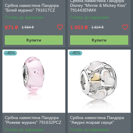
Срібна намистина Пандора
Срібна намистина Пандора
Disney "Minnie & Mickey Kiss"
"Білий мурано" 791617CZ
791443ENMX
Готово до відправки
Готово до відправки
871
1 003
₴
₴
1 584 ₴
1 824 ₴
Купити
Купити
–45%
–45%
Срібна намистина Пандора
Срібна намистина Пандора
"Рожеве мурано" 791632PCZ
"Ажурні яскраві серця"
Готово до відправки
Готово до відправки