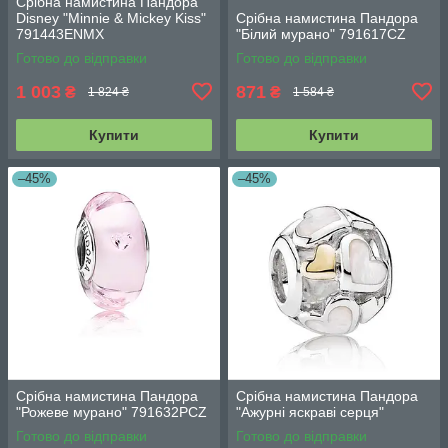
Срібна намистина Пандора
Disney "Minnie & Mickey Kiss"
Срібна намистина Пандора
791443ENMX
"Білий мурано" 791617CZ
Готово до відправки
Готово до відправки
1 003
871
₴
₴
1 824 ₴
1 584 ₴
Купити
Купити
–45%
–45%
Срібна намистина Пандора
Срібна намистина Пандора
"Рожеве мурано" 791632PCZ
"Ажурні яскраві серця"
Готово до відправки
Готово до відправки