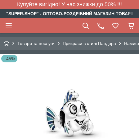
Купуйте вигідно! У нас знижки до 50% !!!
"SUPER-SHOP" - ОПТОВО-РОЗДРІБНИЙ МАГАЗИН ТОВАРІВ Д
Товари та послуги
Прикраси в стилі Пандора
Намис
–45%