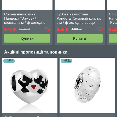
Срібна намистина
Срібна намистина
Сріб
Пандора "Зимовий
Pandora "Зимовий кристал
Pand
кристал з м / ф холодне
з м / ф холодне серце"
"Рус
серце" 798458C01
798458C01
798
977
958
912
₴
₴
1 776 ₴
1 008 ₴
Купити
Купити
Акційні пропозиції та новинки
–45%
–45%