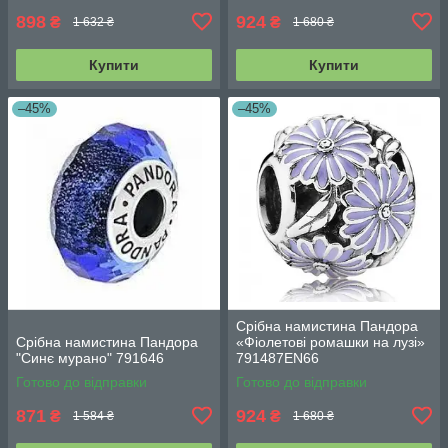
898
924
₴
₴
1 632 ₴
1 680 ₴
Купити
Купити
–45%
–45%
Срібна намистина Пандора
Срібна намистина Пандора
«Фіолетові ромашки на лузі»
"Синє мурано" 791646
791487EN66
Готово до відправки
Готово до відправки
871
924
₴
₴
1 584 ₴
1 680 ₴