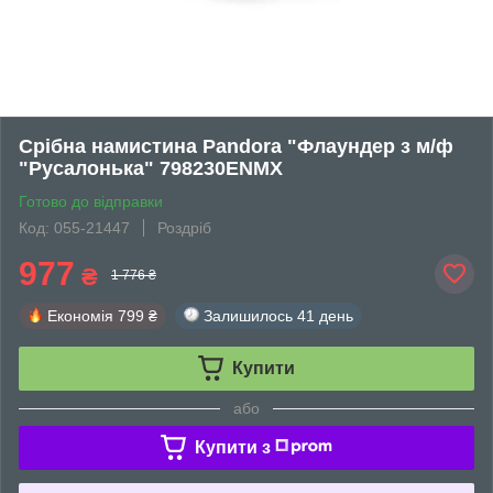
Срібна намистина Pandora "Флаундер з м/ф
"Русалонька" 798230ENMX
Готово до відправки
Код: 055-21447
Роздріб
977
₴
1 776 ₴
Економія
799 ₴
Залишилось
41 день
Купити
або
Купити з