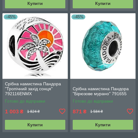
Купити
Купити
–45%
–45%
Срібна намистина Пандора
"Тропічний захід сонця"
Срібна намистина Пандора
792116ENMX
"Бірюзове мурано" 791655
Готово до відправки
Готово до відправки
1 003
871
₴
₴
1 824 ₴
1 584 ₴
Купити
Купити