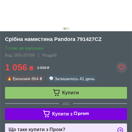
Срібна намистина Pandora 791427CZ
Готово до відправки
Код: 055-20768
Роздріб
1 056
₴
1 920 ₴
Економія
864 ₴
Залишилось
41 день
Купити
або
Купити з
Що таке купити з Пром?