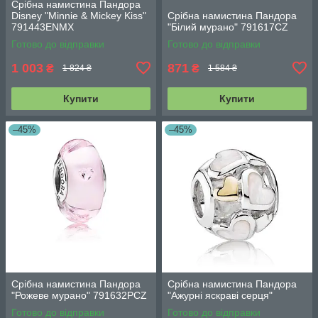
Срібна намистина Пандора
Disney "Minnie & Mickey Kiss"
Срібна намистина Пандора
791443ENMX
"Білий мурано" 791617CZ
Готово до відправки
Готово до відправки
1 003
871
₴
₴
1 824 ₴
1 584 ₴
Купити
Купити
–45%
–45%
Срібна намистина Пандора
Срібна намистина Пандора
"Рожеве мурано" 791632PCZ
"Ажурні яскраві серця"
Готово до відправки
Готово до відправки