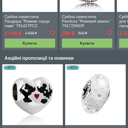
Срібна намистина
Срібна намистина
Сріб
Пандора "Рожеве серце
Pandora "Рожевий камінь"
для 
паве" 791427PCZ
791725NOP
лан
1 056
866
1 4
₴
₴
1 920 ₴
912 ₴
Купити
Купити
Акційні пропозиції та новинки
–45%
–45%