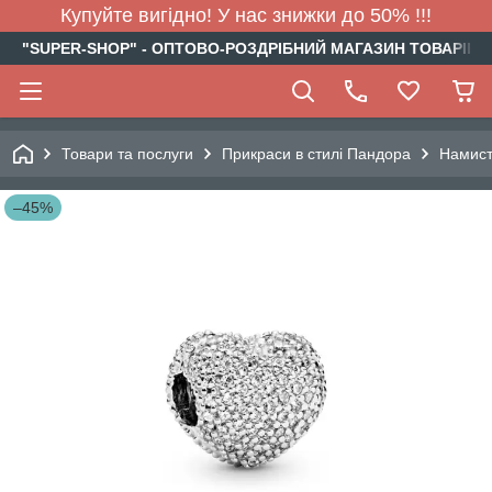
Купуйте вигідно! У нас знижки до 50% !!!
"SUPER-SHOP" - ОПТОВО-РОЗДРІБНИЙ МАГАЗИН ТОВАРІВ Д
Товари та послуги
Прикраси в стилі Пандора
Намис
–45%