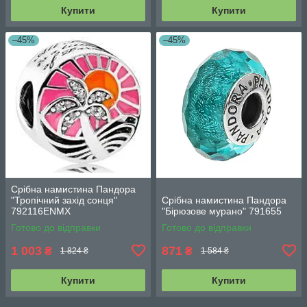
Купити
Купити
–45%
–45%
Срібна намистина Пандора
"Тропічний захід сонця"
Срібна намистина Пандора
792116ENMX
"Бірюзове мурано" 791655
Готово до відправки
Готово до відправки
1 003
871
₴
₴
1 824 ₴
1 584 ₴
Купити
Купити