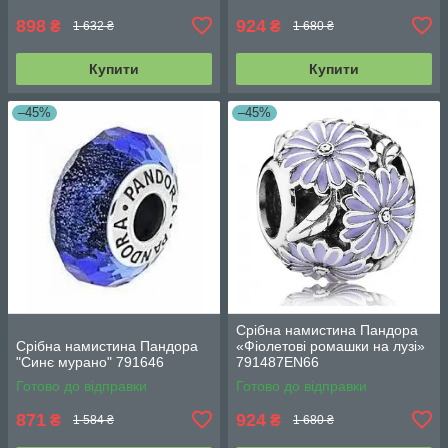
898
924
₴
₴
1 632 ₴
1 680 ₴
Купити
Купити
–45%
–45%
Срібна намистина Пандора
Срібна намистина Пандора
«Фіолетові ромашки на лузі»
"Синє мурано" 791646
791487EN66
Готово до відправки
Готово до відправки
871
924
₴
₴
1 584 ₴
1 680 ₴