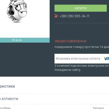
КУПИТИ
+380 (96) 905-34-11
40 днів
повернення товару протягом 14 дн
У компанії підключені електронні пл
покидаючи сайту.
ристики
І АТРИБУТИ
иробник
Таїланд