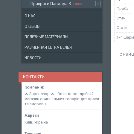
Прикраси Пандора 3
3085
Проба
О НАС
Стан
ОТЗЫВЫ
Стать
ПОЛЕЗНЫЕ МАТЕРИАЛЫ
Тип шарм
РАЗМЕРНАЯ СЕТКА БЕЛЬЯ
Знайш
НОВОСТИ
КОНТАКТИ
🔥 Super-shop 🔥 - Оптово-роздрібний
магазин оригінальних товарів для краси
та здоров'я
Київ, Україна