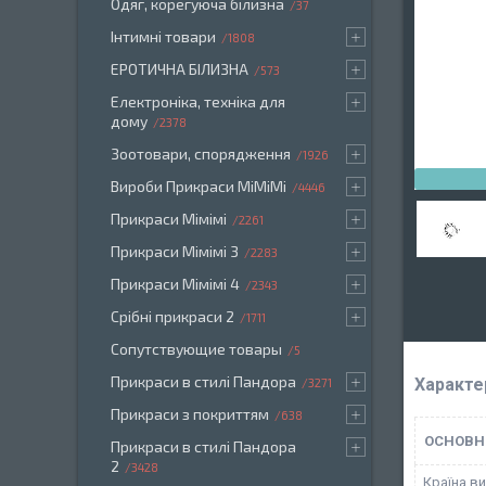
Одяг, корегуюча білизна
37
Інтимні товари
1808
ЕРОТИЧНА БІЛИЗНА
573
Електроніка, техніка для
дому
2378
Зоотовари, спорядження
1926
Вироби Прикраси МіМіМі
4446
Прикраси Мімімі
2261
Прикраси Мімімі 3
2283
Прикраси Мімімі 4
2343
Срібні прикраси 2
1711
Сопутствующие товары
5
Прикраси в стилі Пандора
Характе
3271
Прикраси з покриттям
638
ОСНОВН
Прикраси в стилі Пандора
2
3428
Країна в