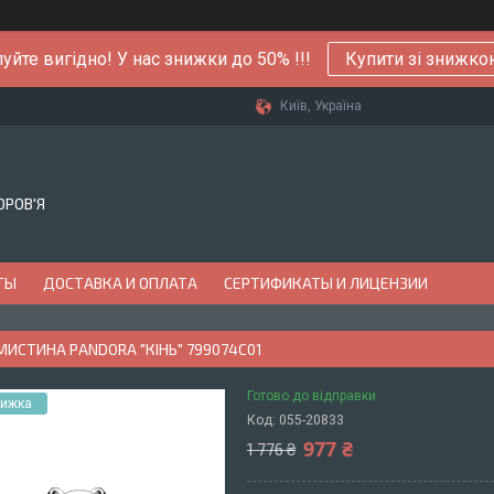
уйте вигідно! У нас знижки до 50% !!!
Купити зі знижк
Київ, Україна
Й
ОРОВ'Я
ТЫ
ДОСТАВКА И ОПЛАТА
СЕРТИФИКАТЫ И ЛИЦЕНЗИИ
МИСТИНА PANDORA "КІНЬ" 799074C01
Готово до відправки
Код:
055-20833
977 ₴
1 776 ₴